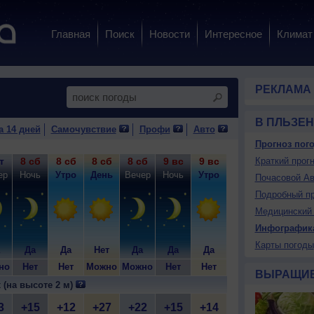
Главная
Поиск
Новости
Интересное
Климат
РЕКЛАМА
В ПЛЬЗЕН
а 14 дней
Самочувствие
Профи
Авто
Прогноз пого
т
8 сб
8 сб
8 сб
8 сб
9 вс
9 вс
9 вс
Краткий прогн
9 вс
10
ер
Ночь
Утро
День
Вечер
Ночь
Утро
День
Вечер
Н
Почасовой Ав
Подробный пр
Медицинский 
Инфографик
Карты погоды
Да
Да
Нет
Да
Да
Да
Нет
Да
но
Нет
Нет
Можно
Можно
Нет
Нет
Можно
Можно
Н
ВЫРАЩИ
 (на высоте 2 м)
3
+15
+12
+27
+22
+15
+14
+30
+25
+