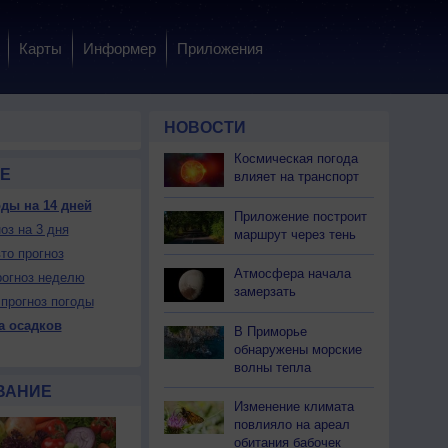
Карты
Информер
Приложения
НОВОСТИ
Космическая погода
Е
влияет на транспорт
ды на 14 дней
Приложение построит
оз на 3 дня
 пн
10 пн
10 пн
10 пн
11 вт
11 вт
11 вт
11 вт
12 ср
маршрут через тень
очь
Утро
День
Вечер
Ночь
Утро
День
Вечер
Ночь
то прогноз
Атмосфера начала
огноз неделю
замерзать
прогноз погоды
а осадков
В Приморье
обнаружены морские
Да
Да
Нет
Нет
Да
Да
Нет
Нет
Да
волны тепла
ет
Нет
Да
Можно
Можно
Нет
Да
Можно
Нет
ВАНИЕ
Изменение климата
повлияло на ареал
19
+17
+34
+26
+20
+18
+33
+22
+19
обитания бабочек