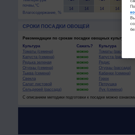
са
почвы,°C
По
14
14
14
14
14
ко
Влагосодержание, %
Вы
с
СРОКИ ПОСАДКИ ОВОЩЕЙ
бе
Рекомендации по срокам посадки овощных культур
(тес
Культура
Сажать?
Культура
Томаты (семена)
Томаты (рассада)
можно
Капуста (семена)
Капуста (рассада)
можно
Редька зеленая
Редис
можно
Огурцы (семена)
Огурцы (рассада)
можно
Тыква (семена)
Кабачки (семена)
можно
Свекла
Горох
можно
Салат листовой
Петрушка
можно
Сельдерей (рассада)
Лук (семена)
можно
С описанием методики подготовки к посадке можно ознаком