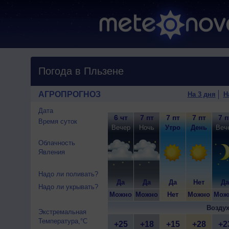
Погода в Пльзене
АГРОПРОГНОЗ
На 3 дня
Н
Дата
6 чт
7 пт
7 пт
7 пт
7 п
Время суток
Вечер
Ночь
Утро
День
Веч
Облачность
Явления
Надо ли поливать?
Да
Да
Да
Нет
Да
Надо ли укрывать?
Можно
Можно
Нет
Можно
Мож
Воздух
Экстремальная
Температура,°C
+25
+18
+15
+28
+2