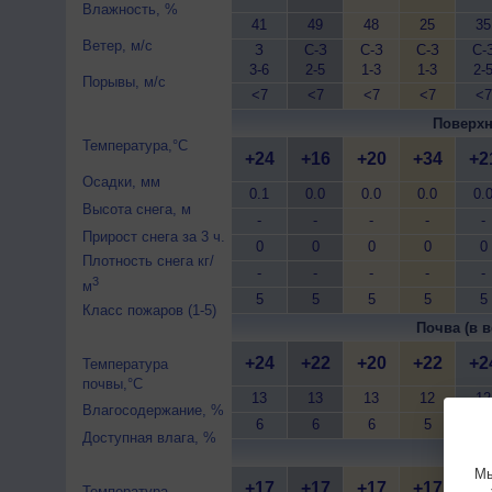
Влажность, %
41
49
48
25
35
Ветер, м/с
З
С-З
С-З
С-З
С-
3-6
2-5
1-3
1-3
2-
Порывы, м/с
<7
<7
<7
<7
<7
Поверхн
Температура,°C
+24
+16
+20
+34
+2
Осадки, мм
0.1
0.0
0.0
0.0
0.
Высота снега, м
-
-
-
-
-
Прирост снега за 3 ч.
0
0
0
0
0
Плотность снега кг/
-
-
-
-
-
3
м
5
5
5
5
5
Класс пожаров (1-5)
Почва (в в
+24
+22
+20
+22
+2
Температура
почвы,°C
13
13
13
12
12
Влагосодержание, %
6
6
6
5
5
Доступная влага, %
Почва 
Мы
+17
+17
+17
+17
+1
Температура