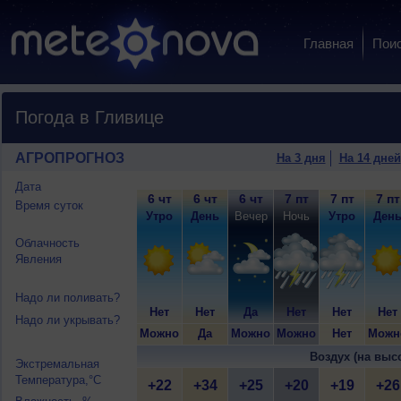
Главная
Пои
Погода в Гливице
АГРОПРОГНОЗ
На 3 дня
На 14 дней
Дата
6 чт
6 чт
6 чт
7 пт
7 пт
7 пт
Время суток
Утро
День
Вечер
Ночь
Утро
Ден
Облачность
Явления
Надо ли поливать?
Нет
Нет
Да
Нет
Нет
Нет
Надо ли укрывать?
Можно
Да
Можно
Можно
Нет
Можн
Воздух (на выс
Экстремальная
Температура,°C
+22
+34
+25
+20
+19
+26