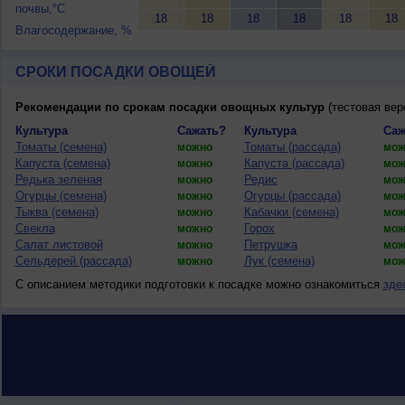
почвы,°C
18
18
18
18
18
18
Влагосодержание, %
СРОКИ ПОСАДКИ ОВОЩЕЙ
Рекомендации по срокам посадки овощных культур
(тестовая вер
Культура
Сажать?
Культура
Саж
Томаты (семена)
Томаты (рассада)
можно
мож
Капуста (семена)
Капуста (рассада)
можно
мож
Редька зеленая
Редис
можно
мож
Огурцы (семена)
Огурцы (рассада)
можно
мож
Тыква (семена)
Кабачки (семена)
можно
мож
Свекла
Горох
можно
мож
Салат листовой
Петрушка
можно
мож
Сельдерей (рассада)
Лук (семена)
можно
мож
С описанием методики подготовки к посадке можно ознакомиться
зде