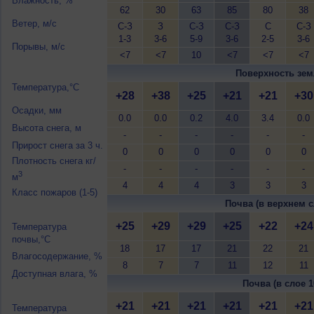
Влажность, %
62
30
63
85
80
38
Ветер, м/с
С-З
З
С-З
С-З
С
С-З
1-3
3-6
5-9
3-6
2-5
3-6
Порывы, м/с
<7
<7
10
<7
<7
<7
Поверхность зем
Температура,°C
+28
+38
+25
+21
+21
+30
Осадки, мм
0.0
0.0
0.2
4.0
3.4
0.0
Высота снега, м
-
-
-
-
-
-
Прирост снега за 3 ч.
0
0
0
0
0
0
Плотность снега кг/
-
-
-
-
-
-
3
м
4
4
4
3
3
3
Класс пожаров (1-5)
Почва (в верхнем с
+25
+29
+29
+25
+22
+24
Температура
почвы,°C
18
17
17
21
22
21
Влагосодержание, %
8
7
7
11
12
11
Доступная влага, %
Почва (в слое 1
+21
+21
+21
+21
+21
+21
Температура