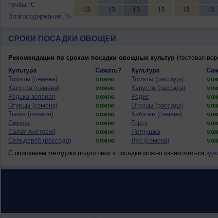
почвы,°C
13
13
13
13
13
13
Влагосодержание, %
СРОКИ ПОСАДКИ ОВОЩЕЙ
Рекомендации по срокам посадки овощных культур
(тестовая вер
Культура
Сажать?
Культура
Саж
Томаты (семена)
Томаты (рассада)
можно
мож
Капуста (семена)
Капуста (рассада)
можно
мож
Редька зеленая
Редис
можно
мож
Огурцы (семена)
Огурцы (рассада)
можно
мож
Тыква (семена)
Кабачки (семена)
можно
мож
Свекла
Горох
можно
мож
Салат листовой
Петрушка
можно
мож
Сельдерей (рассада)
Лук (семена)
можно
мож
С описанием методики подготовки к посадке можно ознакомиться
зде