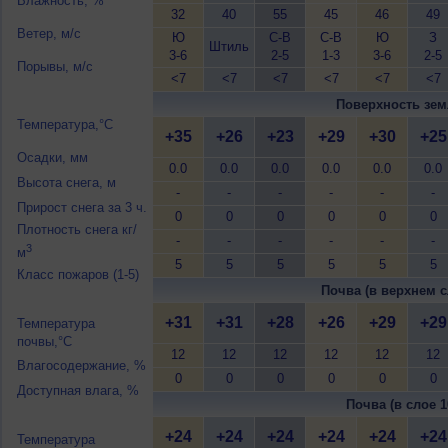
Влажность, %
32
40
55
45
46
49
Ветер, м/с
Ю
С-В
С-В
Ю
З
Штиль
3-6
2-5
1-3
3-6
2-5
Порывы, м/с
<7
<7
<7
<7
<7
<7
Поверхность зем
Температура,°C
+35
+26
+23
+29
+30
+25
Осадки, мм
0.0
0.0
0.0
0.0
0.0
0.0
Высота снега, м
-
-
-
-
-
-
Прирост снега за 3 ч.
0
0
0
0
0
0
Плотность снега кг/
-
-
-
-
-
-
3
м
5
5
5
5
5
5
Класс пожаров (1-5)
Почва (в верхнем с
+31
+31
+28
+26
+29
+29
Температура
почвы,°C
12
12
12
12
12
12
Влагосодержание, %
0
0
0
0
0
0
Доступная влага, %
Почва (в слое 1
+24
+24
+24
+24
+24
+24
Температура