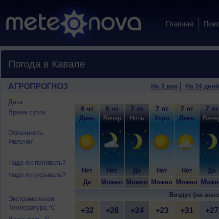
Главная
Пои
Погода в Кавале
АГРОПРОГНОЗ
На 3 дня
На 14 дней
Дата
6 чт
6 чт
7 пт
7 пт
7 пт
7 пт
Время суток
День
Вечер
Ночь
Утро
День
Вече
Облачность
Явления
Надо ли поливать?
Нет
Нет
Да
Нет
Нет
Да
Надо ли укрывать?
Да
Можно
Можно
Можно
Можно
Можн
Воздух (на выс
Экстремальная
Температура,°C
+32
+28
+24
+23
+31
+27