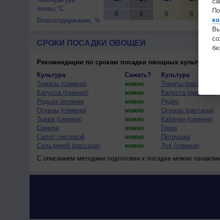
са
почвы,°C
По
9
9
9
9
9
ко
Влагосодержание, %
Вы
с
СРОКИ ПОСАДКИ ОВОЩЕЙ
бе
Рекомендации по срокам посадки овощных культур
(тес
Культура
Сажать?
Культура
Томаты (семена)
Томаты (рассада)
можно
Капуста (семена)
Капуста (рассада)
можно
Редька зеленая
Редис
можно
Огурцы (семена)
Огурцы (рассада)
можно
Тыква (семена)
Кабачки (семена)
можно
Свекла
Горох
можно
Салат листовой
Петрушка
можно
Сельдерей (рассада)
Лук (семена)
можно
С описанием методики подготовки к посадке можно ознаком