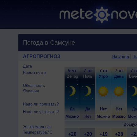
Погода в Самсуне
АГРОПРОГНОЗ
На 3 дня
Н
Дата
6 чт
7 пт
7 пт
7 пт
7 п
Время суток
Вечер
Ночь
Утро
День
Веч
Облачность
Явления
Надо ли поливать?
Да
Да
Нет
Нет
Да
Надо ли укрывать?
Можно
Нет
Можно
Можно
Мож
Воздух
Экстремальная
Температура,°C
+20
+20
+19
+28
+2