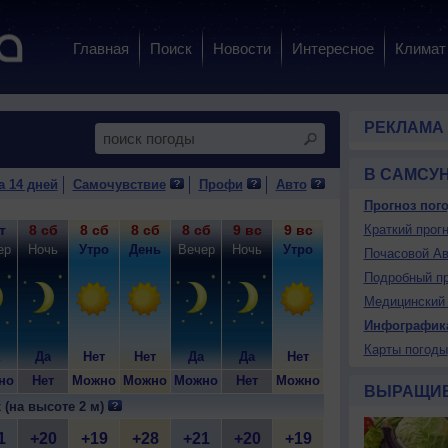
Главная
Поиск
Новости
Интересное
Климат
РЕКЛАМА
В САМСУ
а 14 дней
Самочувствие
Профи
Авто
Прогноз пого
т
8 сб
8 сб
8 сб
8 сб
9 вс
9 вс
9 вс
Краткий прогн
9 вс
10
ер
Ночь
Утро
День
Вечер
Ночь
Утро
День
Вечер
Н
Почасовой Ав
Подробный пр
Медицинский 
Инфографик
Карты погоды
Да
Нет
Нет
Да
Да
Нет
Нет
Да
но
Нет
Можно
Можно
Можно
Нет
Можно
Можно
Можно
Н
ВЫРАЩИ
 (на высоте 2 м)
1
+20
+19
+28
+21
+20
+19
+28
+21
+