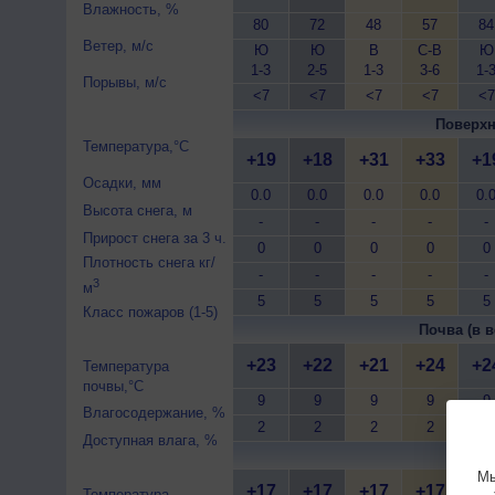
Влажность, %
80
72
48
57
84
Ветер, м/с
Ю
Ю
В
С-В
Ю
1-3
2-5
1-3
3-6
1-
Порывы, м/с
<7
<7
<7
<7
<7
Поверхн
Температура,°C
+19
+18
+31
+33
+1
Осадки, мм
0.0
0.0
0.0
0.0
0.
Высота снега, м
-
-
-
-
-
Прирост снега за 3 ч.
0
0
0
0
0
Плотность снега кг/
-
-
-
-
-
3
м
5
5
5
5
5
Класс пожаров (1-5)
Почва (в в
+23
+22
+21
+24
+2
Температура
почвы,°C
9
9
9
9
9
Влагосодержание, %
2
2
2
2
2
Доступная влага, %
Почва 
Мы
+17
+17
+17
+17
+1
Температура