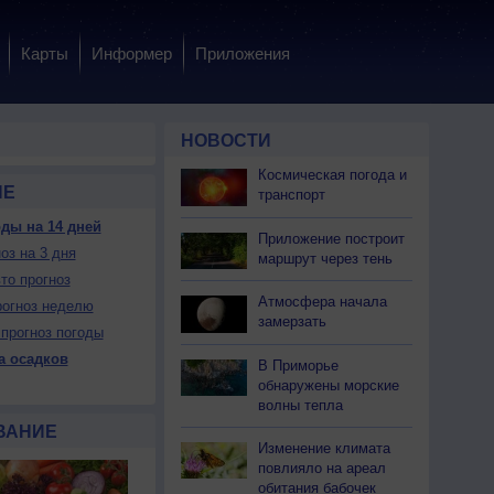
Карты
Информер
Приложения
НОВОСТИ
Космическая погода и
НЕ
транспорт
ды на 14 дней
Приложение построит
оз на 3 дня
 пн
10 пн
10 пн
10 пн
11 вт
11 вт
11 вт
11 вт
12 ср
маршрут через тень
очь
Утро
День
Вечер
Ночь
Утро
День
Вечер
Ночь
то прогноз
Атмосфера начала
огноз неделю
замерзать
прогноз погоды
а осадков
В Приморье
обнаружены морские
Да
Нет
Нет
Нет
Нет
Нет
Нет
Да
Да
волны тепла
ет
Можно
Можно
Можно
Нет
Можно
Можно
Можно
Нет
ВАНИЕ
Изменение климата
повлияло на ареал
20
+20
+29
+21
+20
+21
+28
+21
+20
обитания бабочек