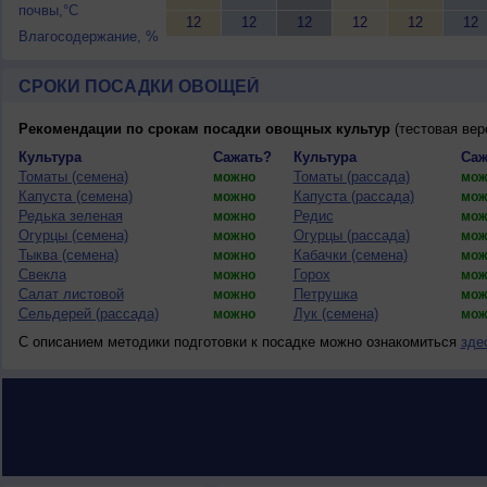
почвы,°C
12
12
12
12
12
12
Влагосодержание, %
СРОКИ ПОСАДКИ ОВОЩЕЙ
Рекомендации по срокам посадки овощных культур
(тестовая вер
Культура
Сажать?
Культура
Саж
Томаты (семена)
Томаты (рассада)
можно
мож
Капуста (семена)
Капуста (рассада)
можно
мож
Редька зеленая
Редис
можно
мож
Огурцы (семена)
Огурцы (рассада)
можно
мож
Тыква (семена)
Кабачки (семена)
можно
мож
Свекла
Горох
можно
мож
Салат листовой
Петрушка
можно
мож
Сельдерей (рассада)
Лук (семена)
можно
мож
С описанием методики подготовки к посадке можно ознакомиться
зде