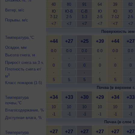
Влажность, %
40
80
91
64
39
82
Ветер, м/с
Ю
Ю-В
С-В
Ю
Ю
Ю
7-12
2-5
1-3
2-5
7-12
2-5
Порывы, м/с
<7
<7
<7
<7
<7
<7
Поверхность зем
Температура,°C
+44
+27
+25
+39
+44
+27
Осадки, мм
0.0
0.0
0.0
0.0
0.0
0.0
Высота снега, м
-
-
-
-
-
-
Прирост снега за 3 ч.
0
0
0
0
0
0
Плотность снега кг/
-
-
-
-
-
-
3
м
5
5
5
5
5
5
Класс пожаров (1-5)
Почва (в верхнем с
+34
+33
+30
+29
+34
+33
Температура
почвы,°C
10
10
10
10
10
10
Влагосодержание, %
-1
-1
-1
-1
-1
-1
Доступная влага, %
Почва (в слое 1
+27
+27
+27
+27
+27
+27
Температура