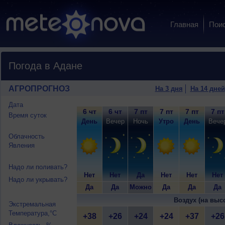
Главная
Пои
Погода в Адане
АГРОПРОГНОЗ
На 3 дня
На 14 дней
Дата
6 чт
6 чт
7 пт
7 пт
7 пт
7 пт
Время суток
День
Вечер
Ночь
Утро
День
Вече
Облачность
Явления
Надо ли поливать?
Нет
Нет
Да
Нет
Нет
Нет
Надо ли укрывать?
Да
Да
Можно
Да
Да
Да
Воздух (на выс
Экстремальная
Температура,°C
+38
+26
+24
+24
+37
+26