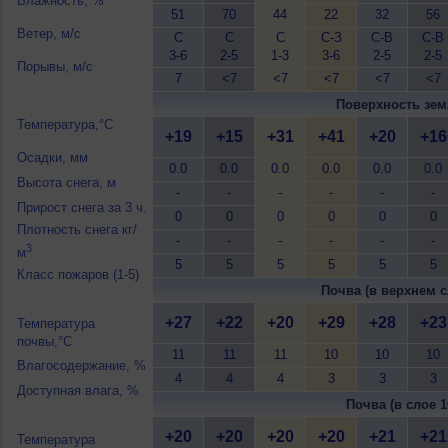
Влажность, %
51
70
44
22
32
56
Ветер, м/с
С
С
С
С-З
С-В
С-В
3-6
2-5
1-3
3-6
2-5
2-5
Порывы, м/с
7
<7
<7
<7
<7
<7
Поверхность зем
Температура,°C
+19
+15
+31
+41
+20
+16
Осадки, мм
0.0
0.0
0.0
0.0
0.0
0.0
Высота снега, м
-
-
-
-
-
-
Прирост снега за 3 ч.
0
0
0
0
0
0
Плотность снега кг/
-
-
-
-
-
-
3
м
5
5
5
5
5
5
Класс пожаров (1-5)
Почва (в верхнем с
+27
+22
+20
+29
+28
+23
Температура
почвы,°C
11
11
11
10
10
10
Влагосодержание, %
4
4
4
3
3
3
Доступная влага, %
Почва (в слое 1
+20
+20
+20
+20
+21
+21
Температура