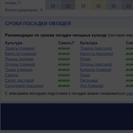
почвы,°C
13
13
13
13
13
13
Влагосодержание, %
СРОКИ ПОСАДКИ ОВОЩЕЙ
Рекомендации по срокам посадки овощных культур
(тестовая вер
Культура
Сажать?
Культура
Саж
Томаты (семена)
Томаты (рассада)
можно
мож
Капуста (семена)
Капуста (рассада)
можно
мож
Редька зеленая
Редис
можно
мож
Огурцы (семена)
Огурцы (рассада)
можно
мож
Тыква (семена)
Кабачки (семена)
можно
мож
Свекла
Горох
можно
мож
Салат листовой
Петрушка
можно
мож
Сельдерей (рассада)
Лук (семена)
можно
мож
С описанием методики подготовки к посадке можно ознакомиться
зде