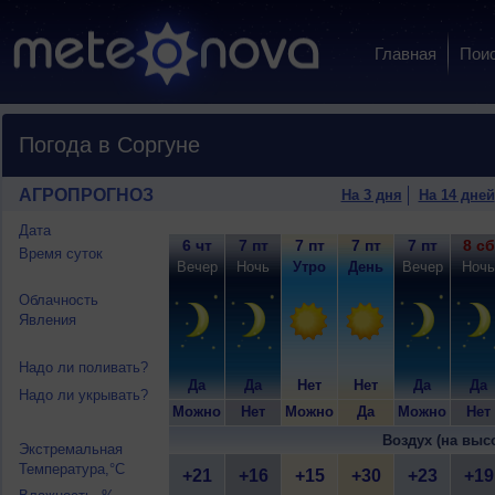
Главная
Пои
Погода в Соргуне
АГРОПРОГНОЗ
На 3 дня
На 14 дней
Дата
6 чт
7 пт
7 пт
7 пт
7 пт
8 сб
Время суток
Вечер
Ночь
Утро
День
Вечер
Ночь
Облачность
Явления
Надо ли поливать?
Да
Да
Нет
Нет
Да
Да
Надо ли укрывать?
Можно
Нет
Можно
Да
Можно
Нет
Воздух (на выс
Экстремальная
Температура,°C
+21
+16
+15
+30
+23
+19