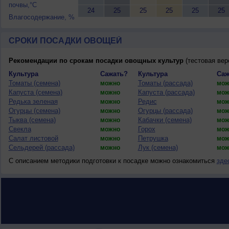
почвы,°C
24
25
25
25
25
25
Влагосодержание, %
СРОКИ ПОСАДКИ ОВОЩЕЙ
Рекомендации по срокам посадки овощных культур
(тестовая вер
Культура
Сажать?
Культура
Саж
Томаты (семена)
Томаты (рассада)
можно
мож
Капуста (семена)
Капуста (рассада)
можно
мож
Редька зеленая
Редис
можно
мож
Огурцы (семена)
Огурцы (рассада)
можно
мож
Тыква (семена)
Кабачки (семена)
можно
мож
Свекла
Горох
можно
мож
Салат листовой
Петрушка
можно
мож
Сельдерей (рассада)
Лук (семена)
можно
мож
С описанием методики подготовки к посадке можно ознакомиться
зде