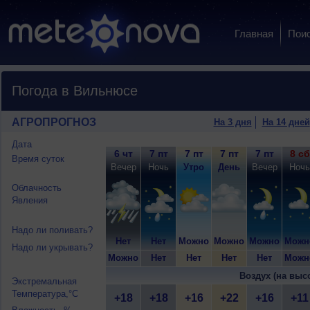
Главная
Пои
Погода в Вильнюсе
АГРОПРОГНОЗ
На 3 дня
На 14 дней
Дата
6 чт
7 пт
7 пт
7 пт
7 пт
8 сб
Время суток
Вечер
Ночь
Утро
День
Вечер
Ночь
Облачность
Явления
Надо ли поливать?
Нет
Нет
Можно
Можно
Можно
Можн
Надо ли укрывать?
Можно
Нет
Нет
Нет
Нет
Можн
Воздух (на выс
Экстремальная
Температура,°C
+18
+18
+16
+22
+16
+11