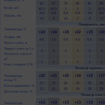
Влажность, %
91
97
79
56
82
96
Ветер, м/с
Ю-З
Ю-З
З
З
З
Ю-З
3-6
3-6
5-9
5-9
3-6
3-6
Порывы, м/с
12
9
12
7
9
<7
Поверхность зем
Температура,°C
+18
+18
+18
+22
+15
+10
Осадки, мм
4.6
2.0
0.0
0.0
0.4
0.0
Высота снега, м
-
-
-
-
-
-
Прирост снега за 3 ч.
0
0
0
0
0
0
Плотность снега кг/
-
-
-
-
-
-
3
м
1
1
1
1
1
1
Класс пожаров (1-5)
Почва (в верхнем с
+22
+21
+20
+19
+19
+17
Температура
почвы,°C
27
27
26
25
25
25
Влагосодержание, %
21
21
20
19
19
19
Доступная влага, %
Почва (в слое 1
+13
+13
+13
+13
+13
+13
Температура