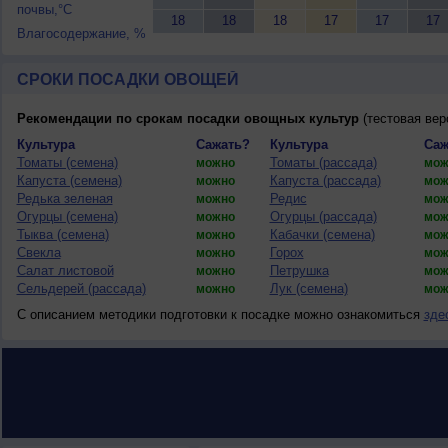
почвы,°C
18
18
18
17
17
17
Влагосодержание, %
СРОКИ ПОСАДКИ ОВОЩЕЙ
Рекомендации по срокам посадки овощных культур
(тестовая вер
Культура
Сажать?
Культура
Саж
Томаты (семена)
Томаты (рассада)
можно
мож
Капуста (семена)
Капуста (рассада)
можно
мож
Редька зеленая
Редис
можно
мож
Огурцы (семена)
Огурцы (рассада)
можно
мож
Тыква (семена)
Кабачки (семена)
можно
мож
Свекла
Горох
можно
мож
Салат листовой
Петрушка
можно
мож
Сельдерей (рассада)
Лук (семена)
можно
мож
С описанием методики подготовки к посадке можно ознакомиться
зде