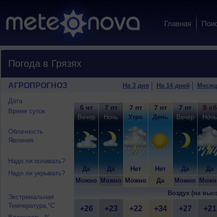
Главная
Пои
Погода в Грязях
АГРОПРОГНОЗ
На 3 дня
На 14 дней
Месяц
Дата
6 чт
7 пт
7 пт
7 пт
7 пт
8 сб
Время суток
Вечер
Ночь
Утро
День
Вечер
Ночь
Облачность
Явления
Надо ли поливать?
Да
Да
Нет
Нет
Да
Да
Надо ли укрывать?
Можно
Можно
Можно
Да
Можно
Можн
Воздух (на выс
Экстремальная
Температура,°C
+26
+23
+22
+34
+27
+21