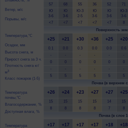
Влажность, %
57
68
55
36
52
71
Ветер, м/с
Ю
Ю
Ю-З
Ю
Ю
Ю-З
3-6
3-6
2-5
3-6
3-6
3-6
Порывы, м/с
<7
<7
<7
<7
<7
8
Поверхность зем
Температура,°C
+25
+21
+30
+36
+25
+20
Осадки, мм
0.1
0.0
0.3
0.0
0.0
0.6
Высота снега, м
-
-
-
-
-
-
Прирост снега за 3 ч.
0
0
0
0
0
0
Плотность снега кг/
-
-
-
-
-
-
3
м
5
5
5
5
5
5
Класс пожаров (1-5)
Почва (в верхнем с
+26
+24
+23
+27
+27
+25
Температура
почвы,°C
15
15
15
15
14
15
Влагосодержание, %
8
8
8
8
7
8
Доступная влага, %
Почва (в слое 1
+17
+17
+17
+17
+18
+18
Температура