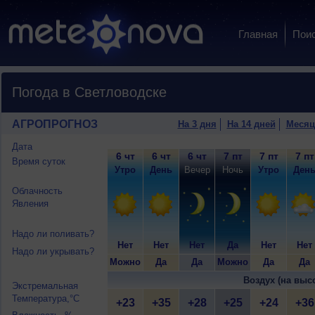
Главная
Пои
Погода в Светловодске
АГРОПРОГНОЗ
На 3 дня
На 14 дней
Месяц
Дата
6 чт
6 чт
6 чт
7 пт
7 пт
7 пт
Время суток
Утро
День
Вечер
Ночь
Утро
Ден
Облачность
Явления
Надо ли поливать?
Нет
Нет
Нет
Да
Нет
Нет
Надо ли укрывать?
Можно
Да
Да
Можно
Да
Да
Воздух (на выс
Экстремальная
Температура,°C
+23
+35
+28
+25
+24
+36