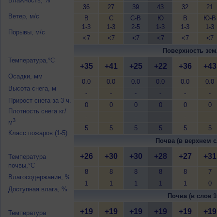
Влажность, %
36
27
39
43
32
21
Ветер, м/с
В
С
С-В
Ю
В
Ю-В
1-3
1-3
2-5
1-3
1-3
1-3
Порывы, м/с
<7
<7
<7
<7
<7
<7
Поверхность зем
Температура,°C
+35
+41
+25
+22
+36
+43
Осадки, мм
0.0
0.0
0.0
0.0
0.0
0.0
Высота снега, м
-
-
-
-
-
-
Прирост снега за 3 ч.
0
0
0
0
0
0
Плотность снега кг/
-
-
-
-
-
-
3
м
5
5
5
5
5
5
Класс пожаров (1-5)
Почва (в верхнем с
+26
+30
+30
+28
+27
+31
Температура
почвы,°C
8
8
8
8
8
7
Влагосодержание, %
1
1
1
1
1
0
Доступная влага, %
Почва (в слое 1
+19
+19
+19
+19
+19
+19
Температура