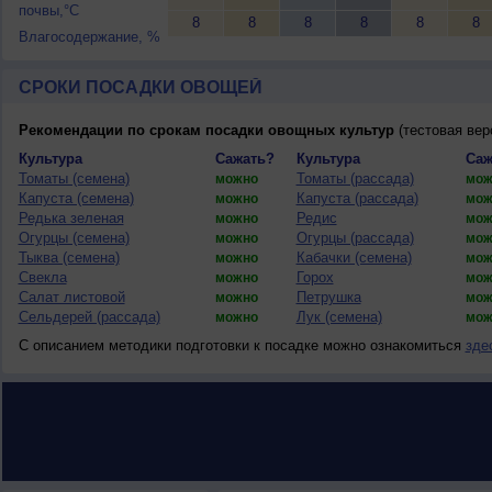
почвы,°C
8
8
8
8
8
8
Влагосодержание, %
СРОКИ ПОСАДКИ ОВОЩЕЙ
Рекомендации по срокам посадки овощных культур
(тестовая вер
Культура
Сажать?
Культура
Саж
Томаты (семена)
Томаты (рассада)
можно
мож
Капуста (семена)
Капуста (рассада)
можно
мож
Редька зеленая
Редис
можно
мож
Огурцы (семена)
Огурцы (рассада)
можно
мож
Тыква (семена)
Кабачки (семена)
можно
мож
Свекла
Горох
можно
мож
Салат листовой
Петрушка
можно
мож
Сельдерей (рассада)
Лук (семена)
можно
мож
С описанием методики подготовки к посадке можно ознакомиться
зде