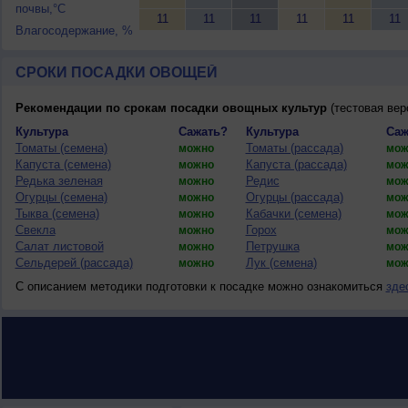
почвы,°C
11
11
11
11
11
11
Влагосодержание, %
СРОКИ ПОСАДКИ ОВОЩЕЙ
Рекомендации по срокам посадки овощных культур
(тестовая вер
Культура
Сажать?
Культура
Саж
Томаты (семена)
Томаты (рассада)
можно
мож
Капуста (семена)
Капуста (рассада)
можно
мож
Редька зеленая
Редис
можно
мож
Огурцы (семена)
Огурцы (рассада)
можно
мож
Тыква (семена)
Кабачки (семена)
можно
мож
Свекла
Горох
можно
мож
Салат листовой
Петрушка
можно
мож
Сельдерей (рассада)
Лук (семена)
можно
мож
С описанием методики подготовки к посадке можно ознакомиться
зде