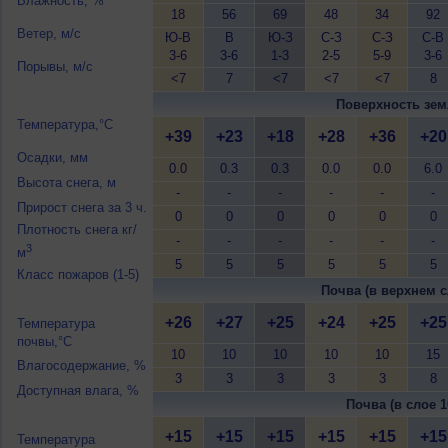
Влажность, %
18
56
69
48
34
92
Ветер, м/с
Ю-В
В
Ю-З
С-З
С-З
С-В
3-6
3-6
1-3
2-5
5-9
3-6
Порывы, м/с
<7
7
<7
<7
<7
8
Поверхность зем
Температура,°C
+39
+23
+18
+28
+36
+20
Осадки, мм
0.0
0.3
0.3
0.0
0.0
6.0
Высота снега, м
-
-
-
-
-
-
Прирост снега за 3 ч.
0
0
0
0
0
0
Плотность снега кг/
-
-
-
-
-
-
3
м
5
5
5
5
5
5
Класс пожаров (1-5)
Почва (в верхнем с
+26
+27
+25
+24
+25
+25
Температура
почвы,°C
10
10
10
10
10
15
Влагосодержание, %
3
3
3
3
3
8
Доступная влага, %
Почва (в слое 1
+15
+15
+15
+15
+15
+15
Температура