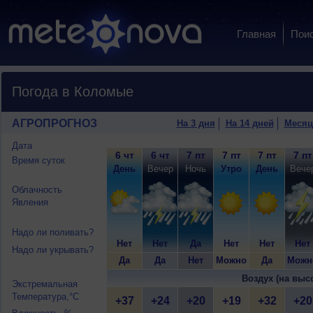
Главная
Пои
Погода в Коломые
АГРОПРОГНОЗ
На 3 дня
На 14 дней
Месяц
Дата
6 чт
6 чт
7 пт
7 пт
7 пт
7 пт
Время суток
День
Вечер
Ночь
Утро
День
Вече
Облачность
Явления
Надо ли поливать?
Нет
Нет
Да
Нет
Нет
Нет
Надо ли укрывать?
Да
Да
Нет
Можно
Да
Можн
Воздух (на выс
Экстремальная
Температура,°C
+37
+24
+20
+19
+32
+20