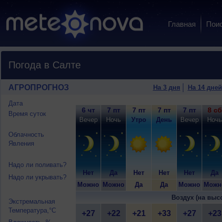
Главная
Пои
Погода в Салте
АГРОПРОГНОЗ
На 3 дня
На 14 дней
Дата
6 чт
7 пт
7 пт
7 пт
7 пт
8 сб
Время суток
Вечер
Ночь
Утро
День
Вечер
Ночь
Облачность
Явления
Надо ли поливать?
Нет
Да
Нет
Нет
Нет
Да
Надо ли укрывать?
Можно
Можно
Да
Да
Можно
Можн
Воздух (на выс
Экстремальная
Температура,°C
+27
+22
+21
+33
+27
+23