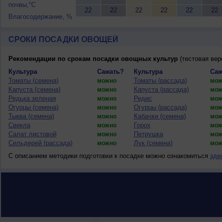
почвы,°C
22
22
22
22
22
22
Влагосодержание, %
СРОКИ ПОСАДКИ ОВОЩЕЙ
Рекомендации по срокам посадки овощных культур
(тестовая вер
Культура
Сажать?
Культура
Саж
Томаты (семена)
Томаты (рассада)
можно
мож
Капуста (семена)
Капуста (рассада)
можно
мож
Редька зеленая
Редис
можно
мож
Огурцы (семена)
Огурцы (рассада)
можно
мож
Тыква (семена)
Кабачки (семена)
можно
мож
Свекла
Горох
можно
мож
Салат листовой
Петрушка
можно
мож
Сельдерей (рассада)
Лук (семена)
можно
мож
С описанием методики подготовки к посадке можно ознакомиться
зде