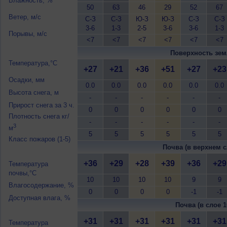
Влажность, %
50
63
46
29
52
67
Ветер, м/с
С-З
С-З
Ю-З
Ю-З
С-З
С-З
3-6
1-3
2-5
3-6
3-6
1-3
Порывы, м/с
<7
<7
<7
<7
<7
<7
Поверхность зем
Температура,°C
+27
+21
+36
+51
+27
+23
Осадки, мм
0.0
0.0
0.0
0.0
0.0
0.0
Высота снега, м
-
-
-
-
-
-
Прирост снега за 3 ч.
0
0
0
0
0
0
Плотность снега кг/
-
-
-
-
-
-
3
м
5
5
5
5
5
5
Класс пожаров (1-5)
Почва (в верхнем с
+36
+29
+28
+39
+36
+29
Температура
почвы,°C
10
10
10
10
9
9
Влагосодержание, %
0
0
0
0
-1
-1
Доступная влага, %
Почва (в слое 1
+31
+31
+31
+31
+31
+31
Температура