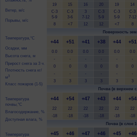
Влажность, %
19
15
16
20
19
14
Ветер, м/с
С-З
С-З
З
С-З
С-З
С-З
5-9
3-6
7-12
5-9
5-9
7-12
Порывы, м/с
8
<7
12
12
<7
8
Поверхность зем
Температура,°C
+44
+51
+41
+38
+44
+51
Осадки, мм
0.0
0.0
0.0
0.0
0.0
0.0
Высота снега, м
-
-
-
-
-
-
Прирост снега за 3 ч.
0
0
0
0
0
0
Плотность снега кг/
-
-
-
-
-
-
3
м
3
3
3
3
3
3
Класс пожаров (1-5)
Почва (в верхнем с
+44
+54
+47
+43
+44
+54
Температура
почвы,°C
22
22
22
22
22
22
Влагосодержание, %
-18
-18
-18
-18
-18
-18
Доступная влага, %
Почва (в слое 1
+45
+46
+47
+46
+45
+46
Температура