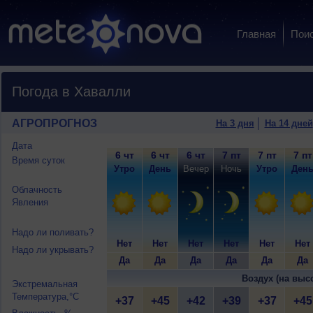
Главная
Пои
Погода в Хавалли
АГРОПРОГНОЗ
На 3 дня
На 14 дней
Дата
6 чт
6 чт
6 чт
7 пт
7 пт
7 пт
Время суток
Утро
День
Вечер
Ночь
Утро
Ден
Облачность
Явления
Надо ли поливать?
Нет
Нет
Нет
Нет
Нет
Нет
Надо ли укрывать?
Да
Да
Да
Да
Да
Да
Воздух (на выс
Экстремальная
Температура,°C
+37
+45
+42
+39
+37
+45