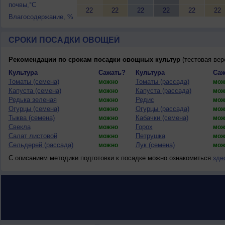
почвы,°C
22
22
22
22
22
22
Влагосодержание, %
СРОКИ ПОСАДКИ ОВОЩЕЙ
Рекомендации по срокам посадки овощных культур
(тестовая вер
Культура
Сажать?
Культура
Саж
Томаты (семена)
Томаты (рассада)
можно
мож
Капуста (семена)
Капуста (рассада)
можно
мож
Редька зеленая
Редис
можно
мож
Огурцы (семена)
Огурцы (рассада)
можно
мож
Тыква (семена)
Кабачки (семена)
можно
мож
Свекла
Горох
можно
мож
Салат листовой
Петрушка
можно
мож
Сельдерей (рассада)
Лук (семена)
можно
мож
С описанием методики подготовки к посадке можно ознакомиться
зде