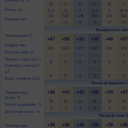
Влажность, %
10
6
11
17
15
7
Ветер, м/с
С-З
З
З
С-З
З
Ю-З
3-6
5-9
5-9
3-6
2-5
3-6
Порывы, м/с
<7
<7
9
7
<7
<7
Поверхность зем
Температура,°C
+47
+56
+35
+30
+46
+57
Осадки, мм
0.0
0.0
0.0
0.0
0.0
0.0
Высота снега, м
-
-
-
-
-
-
Прирост снега за 3 ч.
0
0
0
0
0
0
Плотность снега кг/
-
-
-
-
-
-
3
м
5
5
5
5
5
5
Класс пожаров (1-5)
Почва (в верхнем с
+36
+47
+42
+36
+35
+47
Температура
почвы,°C
11
11
11
11
11
10
Влагосодержание, %
-1
-1
-1
-1
-1
-2
Доступная влага, %
Почва (в слое 1
+36
+36
+36
+36
+36
+36
Температура