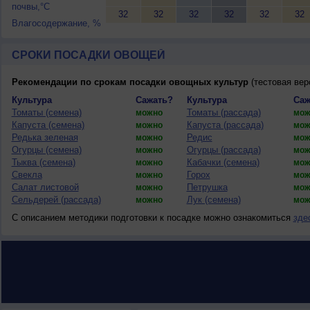
почвы,°C
32
32
32
32
32
32
Влагосодержание, %
СРОКИ ПОСАДКИ ОВОЩЕЙ
Рекомендации по срокам посадки овощных культур
(тестовая вер
Культура
Сажать?
Культура
Саж
Томаты (семена)
Томаты (рассада)
можно
мож
Капуста (семена)
Капуста (рассада)
можно
мож
Редька зеленая
Редис
можно
мож
Огурцы (семена)
Огурцы (рассада)
можно
мож
Тыква (семена)
Кабачки (семена)
можно
мож
Свекла
Горох
можно
мож
Салат листовой
Петрушка
можно
мож
Сельдерей (рассада)
Лук (семена)
можно
мож
С описанием методики подготовки к посадке можно ознакомиться
зде