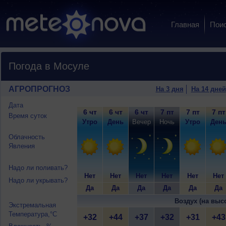
Главная
Пои
Погода в Мосуле
АГРОПРОГНОЗ
На 3 дня
На 14 дней
Дата
6 чт
6 чт
6 чт
7 пт
7 пт
7 пт
Время суток
Утро
День
Вечер
Ночь
Утро
Ден
Облачность
Явления
Надо ли поливать?
Нет
Нет
Нет
Нет
Нет
Нет
Надо ли укрывать?
Да
Да
Да
Да
Да
Да
Воздух (на выс
Экстремальная
Температура,°C
+32
+44
+37
+32
+31
+43