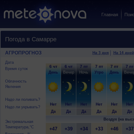
Главная
Пои
Погода в Самарре
АГРОПРОГНОЗ
На 3 дня
На 14 дней
Дата
6 чт
6 чт
7 пт
7 пт
7 пт
7 пт
Время суток
День
Вечер
Ночь
Утро
День
Вече
Облачность
Явления
Надо ли поливать?
Нет
Нет
Нет
Нет
Нет
Нет
Надо ли укрывать?
Да
Да
Да
Да
Да
Да
Воздух (на выс
Экстремальная
Температура,°C
+47
+39
+34
+33
+46
+37