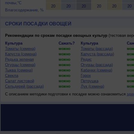
почвы,°C
20
20
20
20
20
20
Влагосодержание, %
СРОКИ ПОСАДКИ ОВОЩЕЙ
Рекомендации по срокам посадки овощных культур
(тестовая вер
Культура
Сажать?
Культура
Саж
Томаты (семена)
Томаты (рассада)
можно
мож
Капуста (семена)
Капуста (рассада)
можно
мож
Редька зеленая
Редис
можно
мож
Огурцы (семена)
Огурцы (рассада)
можно
мож
Тыква (семена)
Кабачки (семена)
можно
мож
Свекла
Горох
можно
мож
Салат листовой
Петрушка
можно
мож
Сельдерей (рассада)
Лук (семена)
можно
мож
С описанием методики подготовки к посадке можно ознакомиться
зде