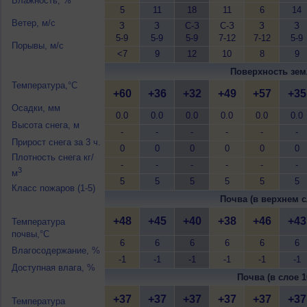
Влажность, %
5
11
18
11
6
14
Ветер, м/с
З
З
С-З
С-З
З
З
5-9
5-9
5-9
7-12
7-12
5-9
Порывы, м/с
<7
9
12
10
8
9
Поверхность зем
Температура,°C
+60
+36
+32
+49
+57
+35
Осадки, мм
0.0
0.0
0.0
0.0
0.0
0.0
Высота снега, м
-
-
-
-
-
-
Прирост снега за 3 ч.
0
0
0
0
0
0
Плотность снега кг/
-
-
-
-
-
-
3
м
5
5
5
5
5
5
Класс пожаров (1-5)
Почва (в верхнем с
+48
+45
+40
+38
+46
+43
Температура
почвы,°C
6
6
6
6
6
6
Влагосодержание, %
-1
-1
-1
-1
-1
-1
Доступная влага, %
Почва (в слое 1
+37
+37
+37
+37
+37
+37
Температура