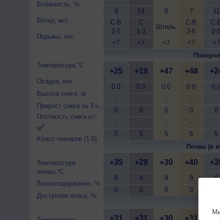
Влажность, %
9
14
9
7
11
Ветер, м/с
С-В
С
С-В
С-
Штиль
2-5
1-3
3-6
2-
Порывы, м/с
<7
<7
<7
<7
<7
Поверхн
Температура,°C
+25
+19
+47
+48
+2
Осадки, мм
0.0
0.0
0.0
0.0
0.
Высота снега, м
-
-
-
-
-
Прирост снега за 3 ч.
0
0
0
0
0
Плотность снега кг/
-
-
-
-
-
3
м
5
5
5
5
5
Класс пожаров (1-5)
Почва (в в
+35
+29
+30
+40
+3
Температура
почвы,°C
9
9
9
9
9
Влагосодержание, %
0
0
0
0
0
Доступная влага, %
Почва 
Мы
+31
+31
+30
+31
+3
Температура