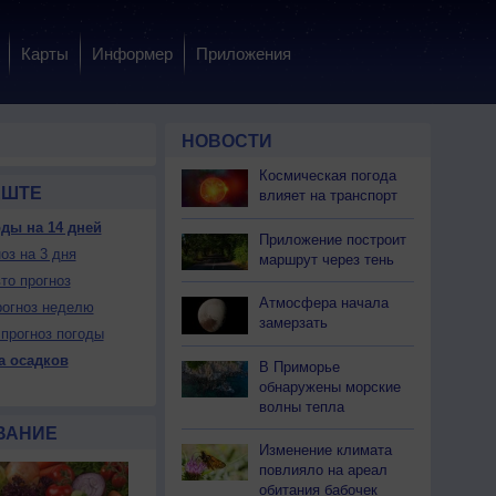
Карты
Информер
Приложения
НОВОСТИ
Космическая погода
ЕШТЕ
влияет на транспорт
ды на 14 дней
Приложение построит
оз на 3 дня
 пн
10 пн
10 пн
10 пн
11 вт
11 вт
11 вт
11 вт
12 ср
маршрут через тень
очь
Утро
День
Вечер
Ночь
Утро
День
Вечер
Ночь
то прогноз
Атмосфера начала
огноз неделю
замерзать
прогноз погоды
а осадков
В Приморье
обнаружены морские
Да
Нет
Нет
Нет
Да
Нет
Нет
Нет
Да
волны тепла
жно
Да
Да
Да
Можно
Да
Да
Да
Можно
ВАНИЕ
Изменение климата
повлияло на ареал
22
+22
+35
+28
+23
+22
+37
+27
+23
обитания бабочек