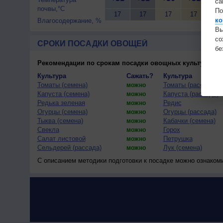
са
почвы,°C
По
17
17
17
17
17
ко
Влагосодержание, %
Вы
с
СРОКИ ПОСАДКИ ОВОЩЕЙ
бе
Рекомендации по срокам посадки овощных культур
(тес
Культура
Сажать?
Культура
Томаты (семена)
Томаты (рассада)
можно
Капуста (семена)
Капуста (рассада)
можно
Редька зеленая
Редис
можно
Огурцы (семена)
Огурцы (рассада)
можно
Тыква (семена)
Кабачки (семена)
можно
Свекла
Горох
можно
Салат листовой
Петрушка
можно
Сельдерей (рассада)
Лук (семена)
можно
С описанием методики подготовки к посадке можно ознаком