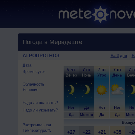
Погода в Мервдеште
АГРОПРОГНОЗ
На 3 дня
Н
Дата
6 чт
7 пт
7 пт
7 пт
7 п
Время суток
Вечер
Ночь
Утро
День
Веч
Облачность
Явления
Надо ли поливать?
Нет
Да
Нет
Нет
Не
Надо ли укрывать?
Да
Можно
Да
Да
Мож
Воздух
Экстремальная
Температура,°C
+27
+22
+21
+35
+2