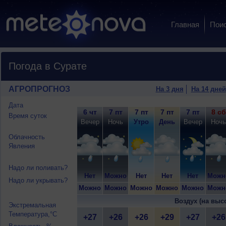
Главная
Пои
Погода в Сурате
АГРОПРОГНОЗ
На 3 дня
На 14 дней
Дата
6 чт
7 пт
7 пт
7 пт
7 пт
8 сб
Время суток
Вечер
Ночь
Утро
День
Вечер
Ночь
Облачность
Явления
Надо ли поливать?
Нет
Можно
Нет
Нет
Нет
Можн
Надо ли укрывать?
Можно
Можно
Можно
Можно
Можно
Можн
Воздух (на выс
Экстремальная
Температура,°C
+27
+26
+26
+29
+27
+26