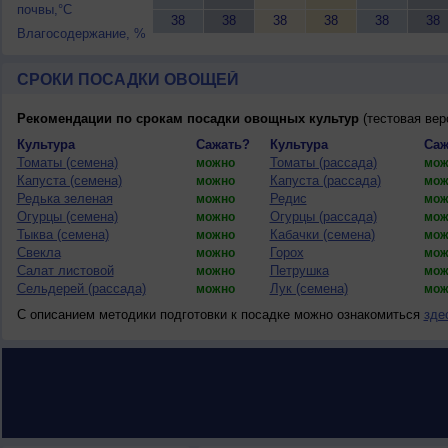
почвы,°C
38
38
38
38
38
38
Влагосодержание, %
СРОКИ ПОСАДКИ ОВОЩЕЙ
Рекомендации по срокам посадки овощных культур
(тестовая вер
Культура
Сажать?
Культура
Саж
Томаты (семена)
Томаты (рассада)
можно
мож
Капуста (семена)
Капуста (рассада)
можно
мож
Редька зеленая
Редис
можно
мож
Огурцы (семена)
Огурцы (рассада)
можно
мож
Тыква (семена)
Кабачки (семена)
можно
мож
Свекла
Горох
можно
мож
Салат листовой
Петрушка
можно
мож
Сельдерей (рассада)
Лук (семена)
можно
мож
С описанием методики подготовки к посадке можно ознакомиться
зде