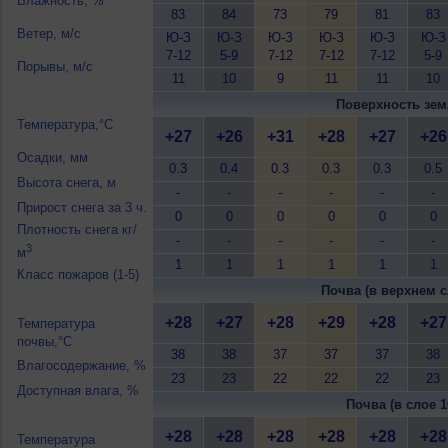
Влажность, %
83
84
73
79
81
83
Ветер, м/с
Ю-З
Ю-З
Ю-З
Ю-З
Ю-З
Ю-З
7-12
5-9
7-12
7-12
7-12
5-9
Порывы, м/с
11
10
9
11
11
10
Поверхность зем
Температура,°C
+27
+26
+31
+28
+27
+26
Осадки, мм
0.3
0.4
0.3
0.3
0.3
0.5
Высота снега, м
-
-
-
-
-
-
Прирост снега за 3 ч.
0
0
0
0
0
0
Плотность снега кг/
-
-
-
-
-
-
3
м
1
1
1
1
1
1
Класс пожаров (1-5)
Почва (в верхнем с
+28
+27
+28
+29
+28
+27
Температура
почвы,°C
38
38
37
37
37
38
Влагосодержание, %
23
23
22
22
22
23
Доступная влага, %
Почва (в слое 1
+28
+28
+28
+28
+28
+28
Температура