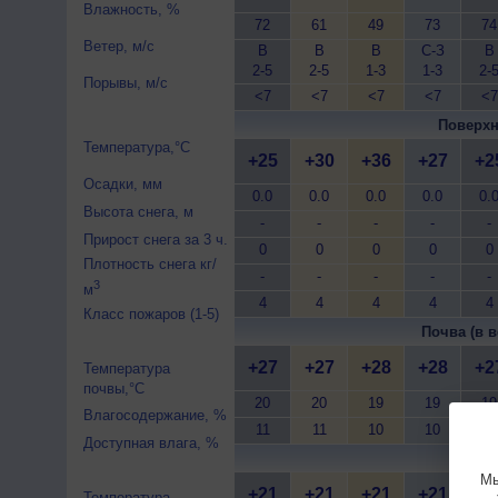
Влажность, %
72
61
49
73
74
Ветер, м/с
В
В
В
С-З
В
2-5
2-5
1-3
1-3
2-
Порывы, м/с
<7
<7
<7
<7
<7
Поверхн
Температура,°C
+25
+30
+36
+27
+2
Осадки, мм
0.0
0.0
0.0
0.0
0.
Высота снега, м
-
-
-
-
-
Прирост снега за 3 ч.
0
0
0
0
0
Плотность снега кг/
-
-
-
-
-
3
м
4
4
4
4
4
Класс пожаров (1-5)
Почва (в в
+27
+27
+28
+28
+2
Температура
почвы,°C
20
20
19
19
19
Влагосодержание, %
11
11
10
10
10
Доступная влага, %
Почва 
Мы
+21
+21
+21
+21
+2
Температура