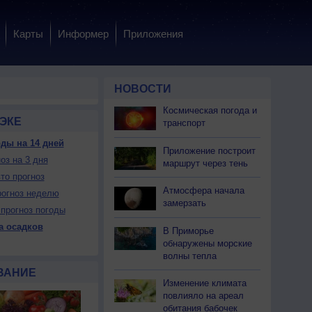
Карты
Информер
Приложения
НОВОСТИ
Космическая погода и
ЭКЕ
транспорт
ды на 14 дней
Приложение построит
оз на 3 дня
 пн
10 пн
10 пн
11 вт
11 вт
11 вт
11 вт
12 ср
12 ср
маршрут через тень
тро
День
Вечер
Ночь
Утро
День
Вечер
Ночь
Утро
то прогноз
Атмосфера начала
огноз неделю
замерзать
прогноз погоды
а осадков
В Приморье
обнаружены морские
ет
Нет
Да
Да
Да
Нет
Да
Да
Да
волны тепла
жно
Можно
Можно
Можно
Нет
Можно
Можно
Нет
Нет
ВАНИЕ
Изменение климата
повлияло на ареал
23
+31
+25
+23
+22
+31
+23
+20
+20
обитания бабочек