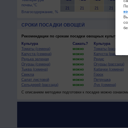
са
почвы,°C
По
21
21
21
21
21
ко
Влагосодержание, %
Вы
с
СРОКИ ПОСАДКИ ОВОЩЕЙ
бе
Рекомендации по срокам посадки овощных культур
(тес
Культура
Сажать?
Культура
Томаты (семена)
Томаты (рассада)
можно
Капуста (семена)
Капуста (рассада)
можно
Редька зеленая
Редис
можно
Огурцы (семена)
Огурцы (рассада)
можно
Тыква (семена)
Кабачки (семена)
можно
Свекла
Горох
можно
Салат листовой
Петрушка
можно
Сельдерей (рассада)
Лук (семена)
можно
С описанием методики подготовки к посадке можно ознаком