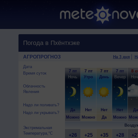
Погода в Пхёнтхэке
АГРОПРОГНОЗ
На 3 дня
Н
Дата
7 пт
7 пт
7 пт
7 пт
8 с
Время суток
Ночь
Утро
День
Вечер
Ноч
Облачность
Явления
Надо ли поливать?
Да
Нет
Нет
Нет
Да
Надо ли укрывать?
Можно
Можно
Да
Можно
Мож
Воздух
Экстремальная
Температура,°C
+26
+25
+35
+28
+2