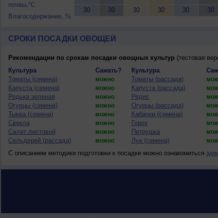
почвы,°C
30
30
30
30
30
30
Влагосодержание, %
СРОКИ ПОСАДКИ ОВОЩЕЙ
Рекомендации по срокам посадки овощных культур
(тестовая вер
Культура
Сажать?
Культура
Саж
Томаты (семена)
Томаты (рассада)
можно
мож
Капуста (семена)
Капуста (рассада)
можно
мож
Редька зеленая
Редис
можно
мож
Огурцы (семена)
Огурцы (рассада)
можно
мож
Тыква (семена)
Кабачки (семена)
можно
мож
Свекла
Горох
можно
мож
Салат листовой
Петрушка
можно
мож
Сельдерей (рассада)
Лук (семена)
можно
мож
С описанием методики подготовки к посадке можно ознакомиться
зде