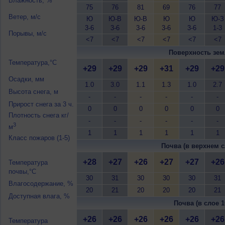
Влажность, %
75
76
81
69
76
77
Ветер, м/с
Ю
Ю-В
Ю-В
Ю
Ю
Ю-З
3-6
3-6
3-6
3-6
3-6
1-3
Порывы, м/с
<7
<7
<7
<7
<7
<7
Поверхность зем
Температура,°C
+29
+29
+29
+31
+29
+29
Осадки, мм
1.0
3.0
1.1
1.3
1.0
2.7
Высота снега, м
-
-
-
-
-
-
Прирост снега за 3 ч.
0
0
0
0
0
0
Плотность снега кг/
-
-
-
-
-
-
3
м
1
1
1
1
1
1
Класс пожаров (1-5)
Почва (в верхнем с
+28
+27
+26
+27
+27
+26
Температура
почвы,°C
30
31
30
30
30
31
Влагосодержание, %
20
21
20
20
20
21
Доступная влага, %
Почва (в слое 1
+26
+26
+26
+26
+26
+26
Температура