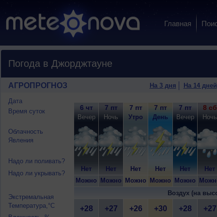
Главная
Пои
Погода в Джорджтауне
АГРОПРОГНОЗ
На 3 дня
На 14 дней
Дата
6 чт
7 пт
7 пт
7 пт
7 пт
8 сб
Время суток
Вечер
Ночь
Утро
День
Вечер
Ночь
Облачность
Явления
Надо ли поливать?
Нет
Нет
Нет
Нет
Нет
Нет
Надо ли укрывать?
Можно
Можно
Можно
Можно
Можно
Можн
Воздух (на выс
Экстремальная
Температура,°C
+28
+27
+26
+30
+28
+27