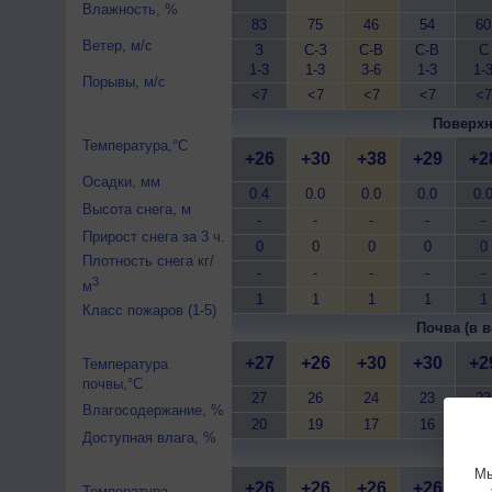
Влажность, %
83
75
46
54
60
Ветер, м/с
З
С-З
С-В
С-В
С
1-3
1-3
3-6
1-3
1-
Порывы, м/с
<7
<7
<7
<7
<7
Поверхн
Температура,°C
+26
+30
+38
+29
+2
Осадки, мм
0.4
0.0
0.0
0.0
0.
Высота снега, м
-
-
-
-
-
Прирост снега за 3 ч.
0
0
0
0
0
Плотность снега кг/
-
-
-
-
-
3
м
1
1
1
1
1
Класс пожаров (1-5)
Почва (в в
+27
+26
+30
+30
+2
Температура
почвы,°C
27
26
24
23
23
Влагосодержание, %
20
19
17
16
16
Доступная влага, %
Почва 
Мы
+26
+26
+26
+26
+2
Температура