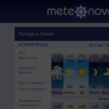
Погода в Лояне
АГРОПРОГНОЗ
На 3 дня
Н
Дата
7 пт
7 пт
7 пт
7 пт
8 с
Время суток
Ночь
Утро
День
Вечер
Ноч
Облачность
Явления
Надо ли поливать?
Можно
Нет
Нет
Нет
Не
Надо ли укрывать?
Можно
Можно
Да
Можно
Мож
Воздух
Экстремальная
Температура,°C
+26
+25
+35
+30
+2