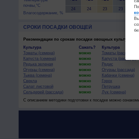
са
почвы,°C
По
24
24
23
23
23
ко
Влагосодержание, %
Вы
с
СРОКИ ПОСАДКИ ОВОЩЕЙ
бе
Рекомендации по срокам посадки овощных культур
(тес
Культура
Сажать?
Культура
Томаты (семена)
Томаты (рассада)
можно
Капуста (семена)
Капуста (рассада)
можно
Редька зеленая
Редис
можно
Огурцы (семена)
Огурцы (рассада)
можно
Тыква (семена)
Кабачки (семена)
можно
Свекла
Горох
можно
Салат листовой
Петрушка
можно
Сельдерей (рассада)
Лук (семена)
можно
С описанием методики подготовки к посадке можно ознаком