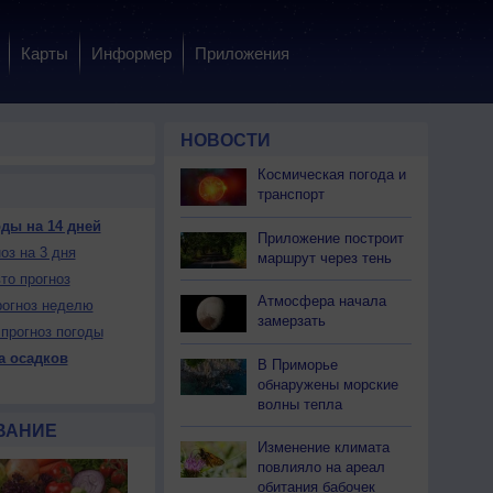
Карты
Информер
Приложения
НОВОСТИ
Космическая погода и
транспорт
ды на 14 дней
Приложение построит
оз на 3 дня
 пн
10 пн
10 пн
11 вт
11 вт
11 вт
11 вт
12 ср
12 ср
маршрут через тень
тро
День
Вечер
Ночь
Утро
День
Вечер
Ночь
Утро
то прогноз
Атмосфера начала
огноз неделю
замерзать
прогноз погоды
а осадков
В Приморье
обнаружены морские
ет
Нет
Да
Да
Нет
Нет
Нет
Да
Нет
волны тепла
жно
Да
Можно
Можно
Можно
Да
Можно
Нет
Можно
ВАНИЕ
Изменение климата
повлияло на ареал
22
+33
+26
+24
+24
+35
+24
+22
+22
обитания бабочек