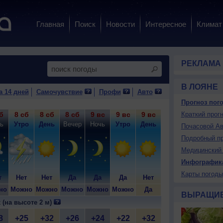
Главная
Поиск
Новости
Интересное
Климат
РЕКЛАМА
В ЛОЯНЕ
а 14 дней
Самочувствие
Профи
Авто
Прогноз пого
б
8 сб
8 сб
8 сб
9 вс
9 вс
9 вс
9 вс
Краткий прогн
10 пн
10
ь
Утро
День
Вечер
Ночь
Утро
День
Вечер
Ночь
У
Почасовой Ав
Подробный пр
Медицинский 
Инфографик
Карты погоды
т
Нет
Нет
Да
Да
Да
Нет
Да
Да
Н
но
Можно
Можно
Можно
Можно
Можно
Да
Можно
Можно
Мо
ВЫРАЩИ
 (на высоте 2 м)
8
+25
+32
+26
+24
+22
+32
+26
+23
+