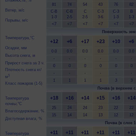
Влажность, %
81
74
54
43
76
82
Ветер, м/с
С-В
С-В
С
С-З
С-З
В
1-3
2-5
2-5
3-6
1-3
1-3
Порывы, м/с
<7
<7
<7
<7
<7
<7
Поверхность зем
Температура,°C
+12
+6
+17
+23
+10
+6
Осадки, мм
0.0
0.0
0.0
0.0
0.0
0.0
Высота снега, м
-
-
-
-
-
-
Прирост снега за 3 ч.
0
0
0
0
0
0
Плотность снега кг/
-
-
-
-
-
-
3
м
1
1
1
1
3
3
Класс пожаров (1-5)
Почва (в верхнем с
+18
+16
+14
+15
+16
+14
Температура
почвы,°C
25
24
24
23
22
22
Влагосодержание, %
15
14
14
13
12
12
Доступная влага, %
Почва (в слое 1
+11
+11
+11
+11
+11
+11
Температура