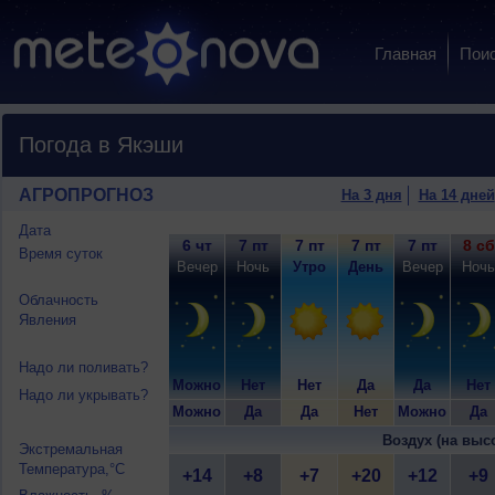
Главная
Пои
Погода в Якэши
АГРОПРОГНОЗ
На 3 дня
На 14 дней
Дата
6 чт
7 пт
7 пт
7 пт
7 пт
8 сб
Время суток
Вечер
Ночь
Утро
День
Вечер
Ночь
Облачность
Явления
Надо ли поливать?
Можно
Нет
Нет
Да
Да
Нет
Надо ли укрывать?
Можно
Да
Да
Нет
Можно
Да
Воздух (на выс
Экстремальная
Температура,°C
+14
+8
+7
+20
+12
+9