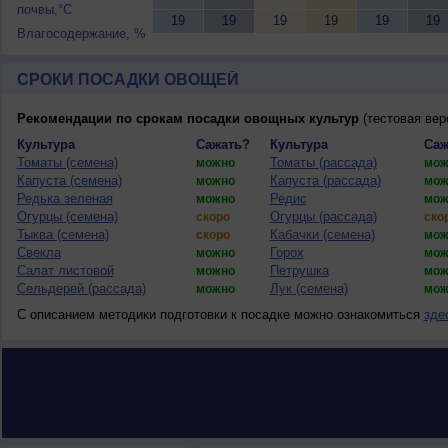
почвы,°C
19
19
19
19
19
19
Влагосодержание, %
СРОКИ ПОСАДКИ ОВОЩЕЙ
Рекомендации по срокам посадки овощных культур
(тестовая вер
Культура
Сажать?
Культура
Саж
Томаты (семена)
Томаты (рассада)
можно
мож
Капуста (семена)
Капуста (рассада)
можно
мож
Редька зеленая
Редис
можно
мож
Огурцы (семена)
Огурцы (рассада)
скоро
ско
Тыква (семена)
Кабачки (семена)
скоро
мож
Свекла
Горох
можно
мож
Салат листовой
Петрушка
можно
мож
Сельдерей (рассада)
Лук (семена)
можно
мож
С описанием методики подготовки к посадке можно ознакомиться
зде