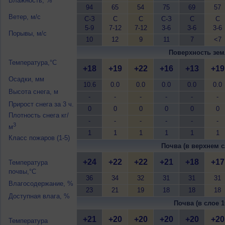
Влажность, %
94
65
54
75
69
57
Ветер, м/с
С-З
С
С
С-З
С
С
5-9
7-12
7-12
3-6
3-6
3-6
Порывы, м/с
10
12
9
11
7
<7
Поверхность зем
Температура,°C
+18
+19
+22
+16
+13
+19
Осадки, мм
10.6
0.0
0.0
0.0
0.0
0.0
Высота снега, м
-
-
-
-
-
-
Прирост снега за 3 ч.
0
0
0
0
0
0
Плотность снега кг/
-
-
-
-
-
-
3
м
1
1
1
1
1
1
Класс пожаров (1-5)
Почва (в верхнем с
+24
+22
+22
+21
+18
+17
Температура
почвы,°C
36
34
32
31
31
31
Влагосодержание, %
23
21
19
18
18
18
Доступная влага, %
Почва (в слое 1
+21
+20
+20
+20
+20
+20
Температура