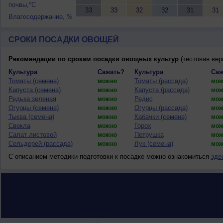
почвы,°C
33
33
32
32
31
31
Влагосодержание, %
СРОКИ ПОСАДКИ ОВОЩЕЙ
Рекомендации по срокам посадки овощных культур
(тестовая вер
Культура
Сажать?
Культура
Саж
Томаты (семена)
Томаты (рассада)
можно
мож
Капуста (семена)
Капуста (рассада)
можно
мож
Редька зеленая
Редис
можно
мож
Огурцы (семена)
Огурцы (рассада)
можно
мож
Тыква (семена)
Кабачки (семена)
можно
мож
Свекла
Горох
можно
мож
Салат листовой
Петрушка
можно
мож
Сельдерей (рассада)
Лук (семена)
можно
мож
С описанием методики подготовки к посадке можно ознакомиться
зде