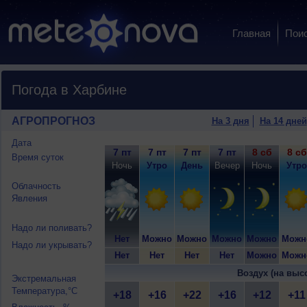
Главная
Пои
Погода в Харбине
АГРОПРОГНОЗ
На 3 дня
На 14 дней
Дата
7 пт
7 пт
7 пт
7 пт
8 сб
8 сб
Время суток
Ночь
Утро
День
Вечер
Ночь
Утро
Облачность
Явления
Надо ли поливать?
Нет
Можно
Можно
Можно
Можно
Можн
Надо ли укрывать?
Нет
Нет
Нет
Нет
Можно
Можн
Воздух (на выс
Экстремальная
Температура,°C
+18
+16
+22
+16
+12
+11