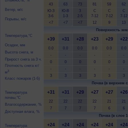
Влажность, %
43
63
73
81
59
62
Ветер, м/с
Ю-З
Ю-В
З
С
С
С
3-6
1-3
2-5
7-12
7-12
7-12
Порывы, м/с
<7
<7
<7
12
9
13
Поверхность зем
Температура,°C
+39
+31
+28
+23
+29
+22
Осадки, мм
0.0
0.0
0.0
0.0
0.0
0.0
Высота снега, м
-
-
-
-
-
-
Прирост снега за 3 ч.
0
0
0
0
0
0
Плотность снега кг/
-
-
-
-
-
-
3
м
3
3
3
3
3
3
Класс пожаров (1-5)
Почва (в верхнем с
+31
+31
+29
+27
+27
+26
Температура
почвы,°C
22
22
22
22
21
21
Влагосодержание, %
7
7
7
7
6
6
Доступная влага, %
Почва (в слое 1
+24
+24
+24
+24
+24
+24
Температура