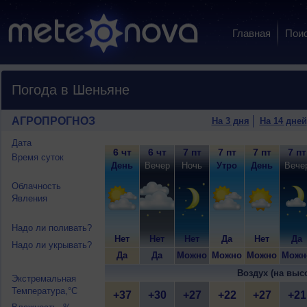
Главная
Пои
Погода в Шеньяне
АГРОПРОГНОЗ
На 3 дня
На 14 дней
Дата
6 чт
6 чт
7 пт
7 пт
7 пт
7 пт
Время суток
День
Вечер
Ночь
Утро
День
Вече
Облачность
Явления
Надо ли поливать?
Нет
Нет
Нет
Да
Нет
Да
Надо ли укрывать?
Да
Да
Можно
Можно
Можно
Можн
Воздух (на выс
Экстремальная
Температура,°C
+37
+30
+27
+22
+27
+21