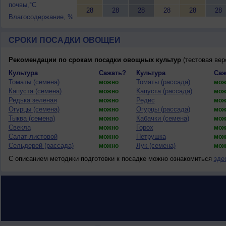
почвы,°C
28
28
28
28
28
28
Влагосодержание, %
СРОКИ ПОСАДКИ ОВОЩЕЙ
Рекомендации по срокам посадки овощных культур
(тестовая вер
Культура
Сажать?
Культура
Саж
Томаты (семена)
Томаты (рассада)
можно
мож
Капуста (семена)
Капуста (рассада)
можно
мож
Редька зеленая
Редис
можно
мож
Огурцы (семена)
Огурцы (рассада)
можно
мож
Тыква (семена)
Кабачки (семена)
можно
мож
Свекла
Горох
можно
мож
Салат листовой
Петрушка
можно
мож
Сельдерей (рассада)
Лук (семена)
можно
мож
С описанием методики подготовки к посадке можно ознакомиться
зде