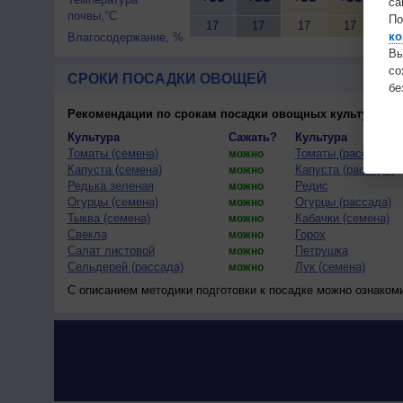
са
почвы,°C
По
17
17
17
17
17
ко
Влагосодержание, %
Вы
с
СРОКИ ПОСАДКИ ОВОЩЕЙ
бе
Рекомендации по срокам посадки овощных культур
(тес
Культура
Сажать?
Культура
Томаты (семена)
Томаты (рассада)
можно
Капуста (семена)
Капуста (рассада)
можно
Редька зеленая
Редис
можно
Огурцы (семена)
Огурцы (рассада)
можно
Тыква (семена)
Кабачки (семена)
можно
Свекла
Горох
можно
Салат листовой
Петрушка
можно
Сельдерей (рассада)
Лук (семена)
можно
С описанием методики подготовки к посадке можно ознаком