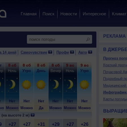
Главная
Поиск
Новости
Интересное
Климат
РЕКЛАМА
В ДЖЕРБ
а 14 дней
Самочувствие
Профи
Авто
Прогноз пого
т
8 сб
8 сб
8 сб
8 сб
9 вс
9 вс
9 вс
Краткий прогн
9 вс
10
ер
Ночь
Утро
День
Вечер
Ночь
Утро
День
Вечер
Н
Почасовой Ав
Подробный пр
Медицинский 
Инфографик
Карты погоды
т
Нет
Нет
Нет
Нет
Нет
Нет
Нет
Нет
Н
но
Можно
Можно
Да
Можно
Можно
Можно
Да
Можно
Мо
ВЫРАЩИ
 (на высоте 2 м)
9
+27
+27
+31
+29
+27
+26
+32
+29
+