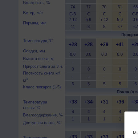
Влажность, %
74
77
70
61
68
Ветер, м/с
С-В
С
С
С
С-
7-12
5-9
7-12
5-9
3-
Порывы, м/с
11
8
8
<7
<7
Поверхн
Температура,°C
+28
+28
+29
+41
+2
Осадки, мм
0.0
0.0
0.0
0.0
0.
Высота снега, м
-
-
-
-
-
Прирост снега за 3 ч.
0
0
0
0
0
Плотность снега кг/
-
-
-
-
-
3
м
5
5
5
5
5
Класс пожаров (1-5)
Почва (в в
+38
+34
+31
+36
+3
Температура
почвы,°C
4
4
4
4
4
Влагосодержание, %
1
1
1
1
1
Доступная влага, %
Почва 
Мы
+33
+33
+33
+33
+3
Температура