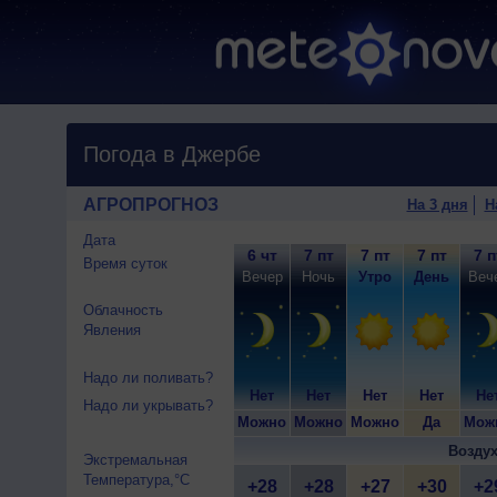
Погода в Джербе
АГРОПРОГНОЗ
На 3 дня
Н
Дата
6 чт
7 пт
7 пт
7 пт
7 п
Время суток
Вечер
Ночь
Утро
День
Веч
Облачность
Явления
Надо ли поливать?
Нет
Нет
Нет
Нет
Не
Надо ли укрывать?
Можно
Можно
Можно
Да
Мож
Воздух
Экстремальная
Температура,°C
+28
+28
+27
+30
+2