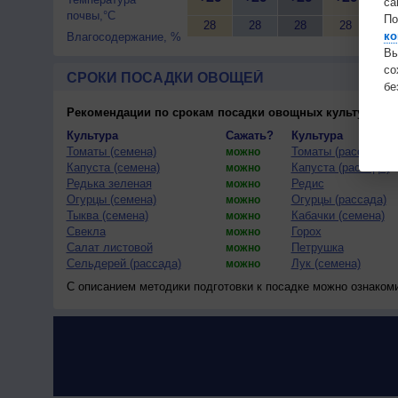
са
почвы,°C
По
28
28
28
28
28
ко
Влагосодержание, %
Вы
с
СРОКИ ПОСАДКИ ОВОЩЕЙ
бе
Рекомендации по срокам посадки овощных культур
(тес
Культура
Сажать?
Культура
Томаты (семена)
Томаты (рассада)
можно
Капуста (семена)
Капуста (рассада)
можно
Редька зеленая
Редис
можно
Огурцы (семена)
Огурцы (рассада)
можно
Тыква (семена)
Кабачки (семена)
можно
Свекла
Горох
можно
Салат листовой
Петрушка
можно
Сельдерей (рассада)
Лук (семена)
можно
С описанием методики подготовки к посадке можно ознаком