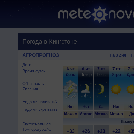
Погода в Кингстоне
АГРОПРОГНОЗ
На 3 дня
Н
Дата
6 чт
6 чт
7 пт
7 пт
7 п
Время суток
День
Вечер
Ночь
Утро
Ден
Облачность
Явления
Надо ли поливать?
Нет
Нет
Да
Нет
Не
Надо ли укрывать?
Можно
Можно
Можно
Можно
Да
Воздух
Экстремальная
Температура,°C
+33
+26
+23
+22
+3