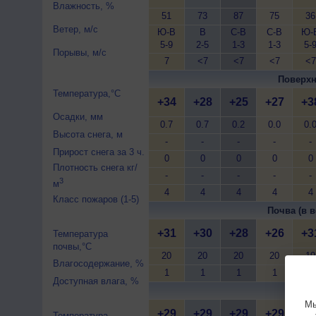
Влажность, %
51
73
87
75
36
Ветер, м/с
Ю-В
В
С-В
С-В
Ю-
5-9
2-5
1-3
1-3
5-
Порывы, м/с
7
<7
<7
<7
<7
Поверхн
Температура,°C
+34
+28
+25
+27
+3
Осадки, мм
0.7
0.7
0.2
0.0
0.
Высота снега, м
-
-
-
-
-
Прирост снега за 3 ч.
0
0
0
0
0
Плотность снега кг/
-
-
-
-
-
3
м
4
4
4
4
4
Класс пожаров (1-5)
Почва (в в
+31
+30
+28
+26
+3
Температура
почвы,°C
20
20
20
20
19
Влагосодержание, %
1
1
1
1
0
Доступная влага, %
Почва 
Мы
+29
+29
+29
+29
+2
Температура