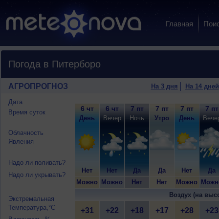
Главная
Пои
Погода в Питерборо
АГРОПРОГНОЗ
На 3 дня
На 14 дней
Дата
6 чт
6 чт
7 пт
7 пт
7 пт
7 пт
Время суток
День
Вечер
Ночь
Утро
День
Вече
Облачность
Явления
Надо ли поливать?
Нет
Нет
Да
Да
Нет
Да
Надо ли укрывать?
Можно
Можно
Нет
Нет
Можно
Можн
Воздух (на выс
Экстремальная
Температура,°C
+31
+22
+18
+17
+28
+23