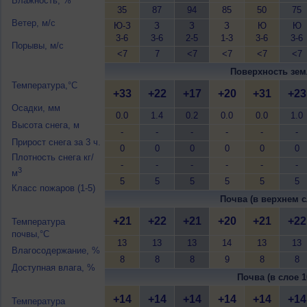
Влажность, %
35
87
94
85
50
75
Ветер, м/с
Ю-З
З
З
З
Ю
Ю
3-6
3-6
2-5
1-3
3-6
3-6
Порывы, м/с
<7
7
<7
<7
<7
<7
Поверхность зем
Температура,°C
+33
+22
+17
+20
+31
+23
Осадки, мм
0.0
1.4
0.2
0.0
0.0
1.0
Высота снега, м
-
-
-
-
-
-
Прирост снега за 3 ч.
0
0
0
0
0
0
Плотность снега кг/
-
-
-
-
-
-
3
м
5
5
5
5
5
5
Класс пожаров (1-5)
Почва (в верхнем с
+21
+22
+21
+20
+21
+22
Температура
почвы,°C
13
13
13
14
13
13
Влагосодержание, %
8
8
8
9
8
8
Доступная влага, %
Почва (в слое 1
+14
+14
+14
+14
+14
+14
Температура