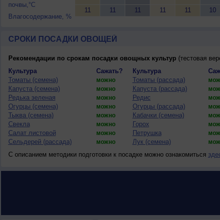
почвы,°C
11
11
11
11
11
10
Влагосодержание, %
СРОКИ ПОСАДКИ ОВОЩЕЙ
Рекомендации по срокам посадки овощных культур
(тестовая вер
Культура
Сажать?
Культура
Саж
Томаты (семена)
Томаты (рассада)
можно
мож
Капуста (семена)
Капуста (рассада)
можно
мож
Редька зеленая
Редис
можно
мож
Огурцы (семена)
Огурцы (рассада)
можно
мож
Тыква (семена)
Кабачки (семена)
можно
мож
Свекла
Горох
можно
мож
Салат листовой
Петрушка
можно
мож
Сельдерей (рассада)
Лук (семена)
можно
мож
С описанием методики подготовки к посадке можно ознакомиться
зде