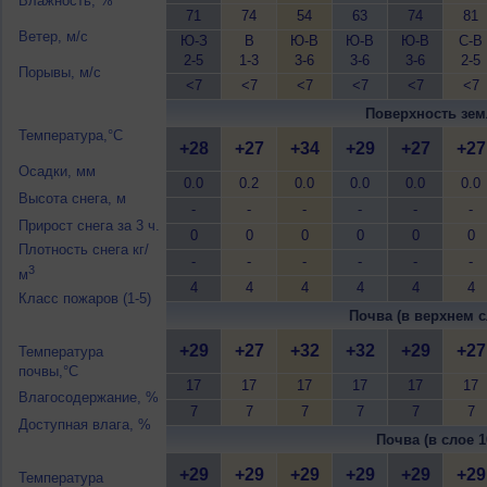
Влажность, %
71
74
54
63
74
81
Ветер, м/с
Ю-З
В
Ю-В
Ю-В
Ю-В
С-В
2-5
1-3
3-6
3-6
3-6
2-5
Порывы, м/с
<7
<7
<7
<7
<7
<7
Поверхность зем
Температура,°C
+28
+27
+34
+29
+27
+27
Осадки, мм
0.0
0.2
0.0
0.0
0.0
0.0
Высота снега, м
-
-
-
-
-
-
Прирост снега за 3 ч.
0
0
0
0
0
0
Плотность снега кг/
-
-
-
-
-
-
3
м
4
4
4
4
4
4
Класс пожаров (1-5)
Почва (в верхнем с
+29
+27
+32
+32
+29
+27
Температура
почвы,°C
17
17
17
17
17
17
Влагосодержание, %
7
7
7
7
7
7
Доступная влага, %
Почва (в слое 1
+29
+29
+29
+29
+29
+29
Температура