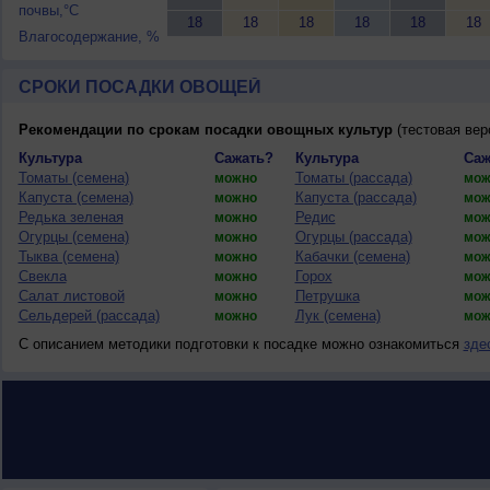
почвы,°C
18
18
18
18
18
18
Влагосодержание, %
СРОКИ ПОСАДКИ ОВОЩЕЙ
Рекомендации по срокам посадки овощных культур
(тестовая вер
Культура
Сажать?
Культура
Саж
Томаты (семена)
Томаты (рассада)
можно
мож
Капуста (семена)
Капуста (рассада)
можно
мож
Редька зеленая
Редис
можно
мож
Огурцы (семена)
Огурцы (рассада)
можно
мож
Тыква (семена)
Кабачки (семена)
можно
мож
Свекла
Горох
можно
мож
Салат листовой
Петрушка
можно
мож
Сельдерей (рассада)
Лук (семена)
можно
мож
С описанием методики подготовки к посадке можно ознакомиться
зде