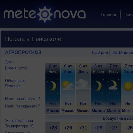
Главная
Пои
Погода в Пенсаколе
АГРОПРОГНОЗ
На 3 дня
На 14 дней
Дата
6 чт
6 чт
6 чт
6 чт
7 пт
7 пт
Время суток
Ночь
Утро
День
Вечер
Ночь
Утро
Облачность
Явления
Надо ли поливать?
Нет
Нет
Нет
Нет
Нет
Нет
Надо ли укрывать?
Можно
Можно
Можно
Можно
Можно
Можн
Воздух (на выс
Экстремальная
Температура,°C
+28
+26
+31
+29
+27
+26