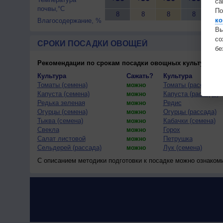
са
почвы,°C
По
8
8
8
8
8
ко
Влагосодержание, %
Вы
с
СРОКИ ПОСАДКИ ОВОЩЕЙ
бе
Рекомендации по срокам посадки овощных культур
(тес
Культура
Сажать?
Культура
Томаты (семена)
Томаты (рассада)
можно
Капуста (семена)
Капуста (рассада)
можно
Редька зеленая
Редис
можно
Огурцы (семена)
Огурцы (рассада)
можно
Тыква (семена)
Кабачки (семена)
можно
Свекла
Горох
можно
Салат листовой
Петрушка
можно
Сельдерей (рассада)
Лук (семена)
можно
С описанием методики подготовки к посадке можно ознаком