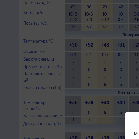
Влажность, %
60
36
29
42
55
Ветер, м/с
Ю-В
Ю-В
Ю
Ю
Ю-
7-12
5-9
7-12
3-6
2-
Порывы, м/с
13
<7
<7
<7
<7
Поверхн
Температура,°C
+30
+52
+48
+31
+2
Осадки, мм
0.3
0.1
0.0
0.0
0.
Высота снега, м
-
-
-
-
-
Прирост снега за 3 ч.
0
0
0
0
0
Плотность снега кг/
-
-
-
-
-
3
м
5
5
5
5
5
Класс пожаров (1-5)
Почва (в в
+36
+38
+44
+40
+3
Температура
почвы,°C
5
5
5
5
5
Влагосодержание, %
1
1
1
1
1
Доступная влага, %
Почва 
Мы
+36
+36
+36
+36
+3
Температура