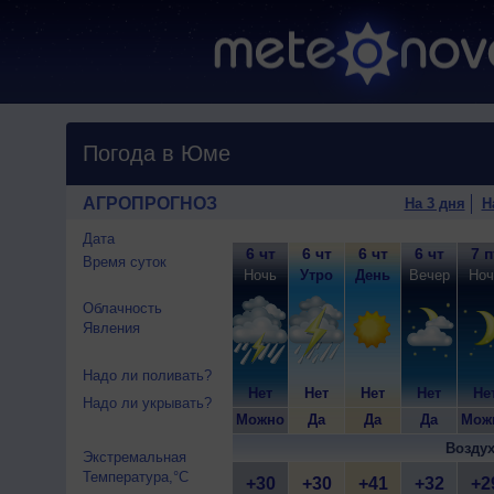
Погода в Юме
АГРОПРОГНОЗ
На 3 дня
Н
Дата
6 чт
6 чт
6 чт
6 чт
7 п
Время суток
Ночь
Утро
День
Вечер
Ноч
Облачность
Явления
Надо ли поливать?
Нет
Нет
Нет
Нет
Не
Надо ли укрывать?
Можно
Да
Да
Да
Мож
Воздух
Экстремальная
Температура,°C
+30
+30
+41
+32
+2