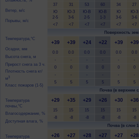
Влажность, %
37
31
53
60
34
27
Ветер, м/с
Ю
Ю-З
Ю-В
Ю-В
Ю
Ю-З
2-5
3-6
2-5
1-3
3-6
3-6
Порывы, м/с
<7
<7
<7
<7
<7
<7
Поверхность зем
Температура,°C
+39
+39
+24
+22
+39
+39
Осадки, мм
0.0
0.0
0.0
0.0
0.0
0.0
Высота снега, м
-
-
-
-
-
-
Прирост снега за 3 ч.
0
0
0
0
0
0
Плотность снега кг/
-
-
-
-
-
-
3
м
5
5
5
5
5
5
Класс пожаров (1-5)
Почва (в верхнем с
+29
+35
+29
+26
+30
+36
Температура
почвы,°C
15
15
15
15
15
15
Влагосодержание, %
-8
-8
-8
-8
-8
-8
Доступная влага, %
Почва (в слое 1
+26
+27
+28
+27
+27
+28
Температура