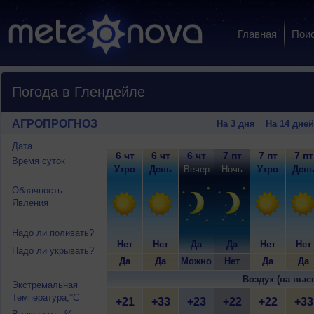
Главная
Пои
Погода в Глендейле
АГРОПРОГНОЗ
На 3 дня
На 14 дней
Дата
6 чт
6 чт
6 чт
7 пт
7 пт
7 пт
Время суток
Утро
День
Вечер
Ночь
Утро
Ден
Облачность
Явления
Надо ли поливать?
Нет
Нет
Да
Да
Нет
Нет
Надо ли укрывать?
Да
Да
Можно
Нет
Да
Да
Воздух (на выс
Экстремальная
Температура,°C
+21
+33
+23
+22
+22
+33