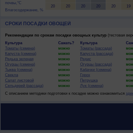
почвы,°C
20
20
20
20
20
19
Влагосодержание, %
СРОКИ ПОСАДКИ ОВОЩЕЙ
Рекомендации по срокам посадки овощных культур
(тестовая вер
Культура
Сажать?
Культура
Саж
Томаты (семена)
Томаты (рассада)
можно
мож
Капуста (семена)
Капуста (рассада)
можно
мож
Редька зеленая
Редис
можно
мож
Огурцы (семена)
Огурцы (рассада)
можно
мож
Тыква (семена)
Кабачки (семена)
можно
мож
Свекла
Горох
можно
мож
Салат листовой
Петрушка
можно
мож
Сельдерей (рассада)
Лук (семена)
можно
мож
С описанием методики подготовки к посадке можно ознакомиться
зде