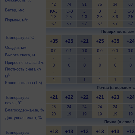
Влажность, %
42
74
91
76
34
63
Ветер, м/с
Ю-З
Ю-З
З
З
З
С-З
1-3
2-5
1-3
2-5
3-6
2-5
Порывы, м/с
<7
<7
<7
<7
<7
<7
Поверхность зем
Температура,°C
+35
+25
+21
+25
+35
+24
Осадки, мм
0.0
0.1
0.0
0.0
0.0
0.0
Высота снега, м
-
-
-
-
-
-
Прирост снега за 3 ч.
0
0
0
0
0
0
Плотность снега кг/
-
-
-
-
-
-
3
м
1
1
1
1
1
1
Класс пожаров (1-5)
Почва (в верхнем с
+21
+22
+22
+21
+23
+24
Температура
почвы,°C
25
24
24
24
24
24
Влагосодержание, %
20
19
19
19
19
19
Доступная влага, %
Почва (в слое 1
+13
+13
+13
+13
+13
+13
Температура