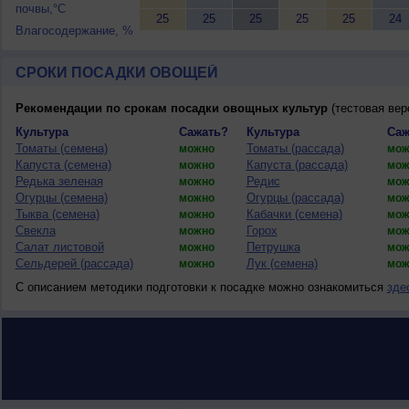
почвы,°C
25
25
25
25
25
24
Влагосодержание, %
СРОКИ ПОСАДКИ ОВОЩЕЙ
Рекомендации по срокам посадки овощных культур
(тестовая вер
Культура
Сажать?
Культура
Саж
Томаты (семена)
Томаты (рассада)
можно
мож
Капуста (семена)
Капуста (рассада)
можно
мож
Редька зеленая
Редис
можно
мож
Огурцы (семена)
Огурцы (рассада)
можно
мож
Тыква (семена)
Кабачки (семена)
можно
мож
Свекла
Горох
можно
мож
Салат листовой
Петрушка
можно
мож
Сельдерей (рассада)
Лук (семена)
можно
мож
С описанием методики подготовки к посадке можно ознакомиться
зде