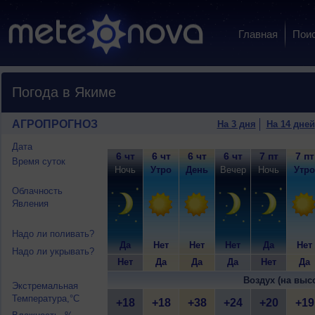
Главная
Пои
Погода в Якиме
АГРОПРОГНОЗ
На 3 дня
На 14 дней
Дата
6 чт
6 чт
6 чт
6 чт
7 пт
7 пт
Время суток
Ночь
Утро
День
Вечер
Ночь
Утро
Облачность
Явления
Надо ли поливать?
Да
Нет
Нет
Нет
Да
Нет
Надо ли укрывать?
Нет
Да
Да
Да
Нет
Да
Воздух (на выс
Экстремальная
Температура,°C
+18
+18
+38
+24
+20
+19