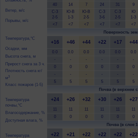
Влажность, %
40
14
7
24
31
9
Ветер, м/с
С-З
Ю-В
Ю-В
С-З
С-З
Ю
2-5
1-3
2-5
3-6
2-5
1-3
Порывы, м/с
<7
<7
<7
<7
<7
<7
Поверхность зем
Температура,°C
+16
+46
+44
+22
+17
+44
Осадки, мм
0.0
0.0
0.0
0.0
0.0
0.0
Высота снега, м
-
-
-
-
-
-
Прирост снега за 3 ч.
0
0
0
0
0
0
Плотность снега кг/
-
-
-
-
-
-
3
м
5
5
5
5
5
5
Класс пожаров (1-5)
Почва (в верхнем с
+24
+26
+32
+30
+26
+27
Температура
почвы,°C
11
11
11
11
11
11
Влагосодержание, %
0
0
0
0
0
0
Доступная влага, %
Почва (в слое 1
+22
+21
+22
+22
+22
+22
Температура