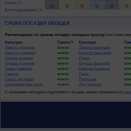
почвы,°C
11
11
11
11
11
11
Влагосодержание, %
СРОКИ ПОСАДКИ ОВОЩЕЙ
Рекомендации по срокам посадки овощных культур
(тестовая вер
Культура
Сажать?
Культура
Саж
Томаты (семена)
Томаты (рассада)
можно
мож
Капуста (семена)
Капуста (рассада)
можно
мож
Редька зеленая
Редис
можно
мож
Огурцы (семена)
Огурцы (рассада)
можно
мож
Тыква (семена)
Кабачки (семена)
можно
мож
Свекла
Горох
можно
мож
Салат листовой
Петрушка
можно
мож
Сельдерей (рассада)
Лук (семена)
можно
мож
С описанием методики подготовки к посадке можно ознакомиться
зде