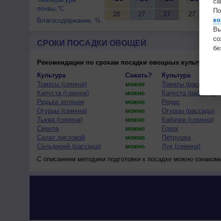
са
почвы,°C
По
28
27
27
27
27
ко
Влагосодержание, %
Вы
с
СРОКИ ПОСАДКИ ОВОЩЕЙ
бе
Рекомендации по срокам посадки овощных культур
(тес
Культура
Сажать?
Культура
Томаты (семена)
Томаты (рассада)
можно
Капуста (семена)
Капуста (рассада)
можно
Редька зеленая
Редис
можно
Огурцы (семена)
Огурцы (рассада)
можно
Тыква (семена)
Кабачки (семена)
можно
Свекла
Горох
можно
Салат листовой
Петрушка
можно
Сельдерей (рассада)
Лук (семена)
можно
С описанием методики подготовки к посадке можно ознаком