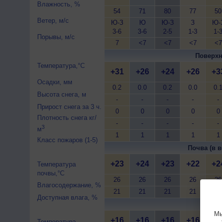
Влажность, %
54
71
80
77
50
Ветер, м/с
Ю-З
Ю
Ю-З
З
Ю-
3-6
3-6
2-5
1-3
1-
Порывы, м/с
7
<7
<7
<7
<7
Поверхн
Температура,°C
+31
+26
+24
+26
+3
Осадки, мм
0.2
0.0
0.2
0.0
0.
Высота снега, м
-
-
-
-
-
Прирост снега за 3 ч.
0
0
0
0
0
Плотность снега кг/
-
-
-
-
-
3
м
1
1
1
1
1
Класс пожаров (1-5)
Почва (в в
+23
+24
+23
+22
+2
Температура
почвы,°C
26
26
26
26
26
Влагосодержание, %
21
21
21
21
21
Доступная влага, %
Почва 
Мы
+16
+16
+16
+16
+1
Температура