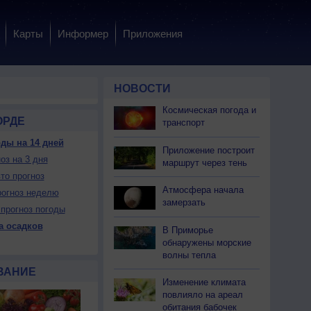
Карты
Информер
Приложения
НОВОСТИ
Космическая погода и
ОРДЕ
транспорт
ды на 14 дней
Приложение построит
оз на 3 дня
 вс
10 пн
10 пн
10 пн
10 пн
11 вт
11 вт
11 вт
11 вт
маршрут через тень
чер
Ночь
Утро
День
Вечер
Ночь
Утро
День
Вечер
то прогноз
Атмосфера начала
огноз неделю
замерзать
прогноз погоды
а осадков
В Приморье
обнаружены морские
жно
Можно
Можно
Нет
Нет
Нет
Можно
Нет
Можно
волны тепла
жно
Можно
Нет
Можно
Можно
Нет
Нет
Можно
Можно
ВАНИЕ
Изменение климата
повлияло на ареал
26
+22
+21
+29
+23
+23
+22
+30
+26
обитания бабочек