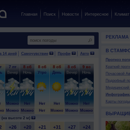
Главная
Поиск
Новости
Интересное
Климат
РЕКЛАМА
В СТАМФ
а 14 дней
Самочувствие
Профи
Авто
Прогноз пого
т
7 пт
8 сб
8 сб
8 сб
8 сб
9 вс
9 вс
Краткий прогн
9 вс
9
ь
Вечер
Ночь
Утро
День
Вечер
Ночь
Утро
День
Ве
Почасовой Ав
Подробный пр
Медицинский 
Инфографик
Карты погоды
т
Можно
Нет
Нет
Нет
Можно
Нет
Можно
Нет
Мо
но
Можно
Можно
Нет
Можно
Можно
Можно
Можно
Можно
Мо
ВЫРАЩИ
 (на высоте 2 м)
2
+26
+20
+21
+31
+27
+24
+23
+31
+