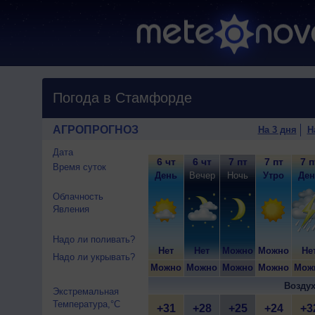
Погода в Стамфорде
АГРОПРОГНОЗ
На 3 дня
Н
Дата
6 чт
6 чт
7 пт
7 пт
7 п
Время суток
День
Вечер
Ночь
Утро
Ден
Облачность
Явления
Надо ли поливать?
Нет
Нет
Можно
Можно
Не
Надо ли укрывать?
Можно
Можно
Можно
Можно
Мож
Воздух
Экстремальная
Температура,°C
+31
+28
+25
+24
+3