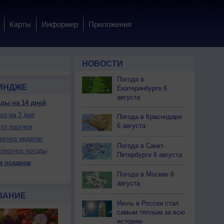
Карты
Информер
Приложения
НОВОСТИ
Погода в
РИНДЖЕ
Екатеринбурге 6
августа
ды на 14 дней
оз на 3 дня
 вс
9 вс
10 пн
10 пн
10 пн
10 пн
11 вт
11 вт
11 вт
Погода в Краснодаре
ень
Вечер
Ночь
Утро
День
Вечер
Ночь
Утро
День
6 августа
то прогноз
огноз неделю
Погода в Санкт-
прогноз погоды
Петербурге 6 августа
а осадков
Погода в Москве 6
ет
Нет
Да
Нет
Нет
Нет
Да
Нет
Нет
августа
Да
Да
Можно
Можно
Да
Можно
Можно
Можно
Да
ВАНИЕ
Июль в России стал
самым тёплым за всю
34
+30
+24
+23
+34
+29
+25
+24
+34
историю