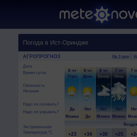
Погода в Ист-Ориндже
АГРОПРОГНОЗ
На 3 дня
Н
Дата
6 чт
6 чт
6 чт
7 пт
7 п
Время суток
Утро
День
Вечер
Ночь
Утр
Облачность
Явления
Надо ли поливать?
Да
Нет
Нет
Нет
Не
Надо ли укрывать?
Можно
Да
Можно
Можно
Мож
Воздух
Экстремальная
Температура,°C
+23
+34
+30
+25
+2