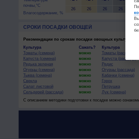
са
почвы,°C
По
26
26
26
26
26
ко
Влагосодержание, %
Вы
с
СРОКИ ПОСАДКИ ОВОЩЕЙ
бе
Рекомендации по срокам посадки овощных культур
(тес
Культура
Сажать?
Культура
Томаты (семена)
Томаты (рассада)
можно
Капуста (семена)
Капуста (рассада)
можно
Редька зеленая
Редис
можно
Огурцы (семена)
Огурцы (рассада)
можно
Тыква (семена)
Кабачки (семена)
можно
Свекла
Горох
можно
Салат листовой
Петрушка
можно
Сельдерей (рассада)
Лук (семена)
можно
С описанием методики подготовки к посадке можно ознаком