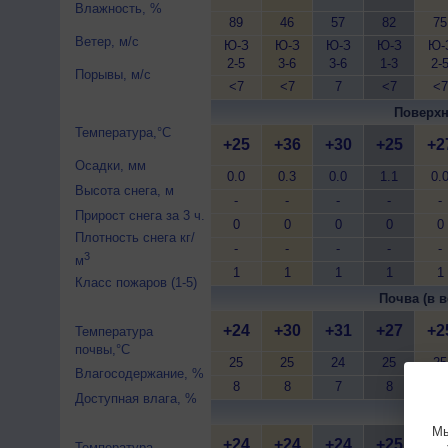
Влажность, %
89
46
57
82
75
Ветер, м/с
Ю-З
Ю-З
Ю-З
Ю-З
Ю-
2-5
3-6
3-6
1-3
2-
Порывы, м/с
<7
<7
7
<7
<7
Поверхн
Температура,°C
+25
+36
+30
+25
+2
Осадки, мм
0.0
0.3
0.0
1.1
0.
Высота снега, м
-
-
-
-
-
Прирост снега за 3 ч.
0
0
0
0
0
Плотность снега кг/
-
-
-
-
-
3
м
1
1
1
1
1
Класс пожаров (1-5)
Почва (в в
+24
+30
+31
+27
+2
Температура
почвы,°C
25
25
24
25
25
Влагосодержание, %
8
8
7
8
8
Доступная влага, %
Почва 
Мы
+24
+24
+24
+25
+2
Температура