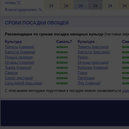
почвы,°C
24
24
24
24
24
24
Влагосодержание, %
СРОКИ ПОСАДКИ ОВОЩЕЙ
Рекомендации по срокам посадки овощных культур
(тестовая вер
Культура
Сажать?
Культура
Саж
Томаты (семена)
Томаты (рассада)
можно
мож
Капуста (семена)
Капуста (рассада)
можно
мож
Редька зеленая
Редис
можно
мож
Огурцы (семена)
Огурцы (рассада)
можно
мож
Тыква (семена)
Кабачки (семена)
можно
мож
Свекла
Горох
можно
мож
Салат листовой
Петрушка
можно
мож
Сельдерей (рассада)
Лук (семена)
можно
мож
С описанием методики подготовки к посадке можно ознакомиться
зде