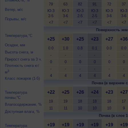
Влажность, %
79
63
82
91
72
37
Ветер, м/с
Ю-З
Ю-З
Ю-З
Ю-З
Ю-З
Ю-З
2-5
3-6
2-5
2-5
3-6
3-6
Порывы, м/с
<7
<7
<7
<7
<7
<7
Поверхность зем
Температура,°C
+25
+30
+25
+23
+27
+36
Осадки, мм
0.0
1.0
0.8
0.1
0.0
0.0
Высота снега, м
-
-
-
-
-
-
Прирост снега за 3 ч.
0
0
0
0
0
0
Плотность снега кг/
-
-
-
-
-
-
3
м
4
4
4
4
4
4
Класс пожаров (1-5)
Почва (в верхнем с
+22
+25
+26
+24
+23
+27
Температура
почвы,°C
19
19
18
18
18
17
Влагосодержание, %
11
11
10
10
10
9
Доступная влага, %
Почва (в слое 1
+19
+19
+19
+19
+19
+19
Температура