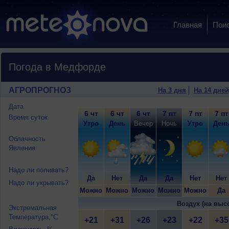
Главная
Пои
Погода в Медфорде
АГРОПРОГНОЗ
На 3 дня
На 14 дней
Дата
6 чт
6 чт
6 чт
7 пт
7 пт
7 пт
Время суток
Утро
День
Вечер
Ночь
Утро
Ден
Облачность
Явления
Надо ли поливать?
Да
Нет
Да
Да
Нет
Нет
Надо ли укрывать?
Можно
Можно
Можно
Можно
Можно
Да
Воздух (на выс
Экстремальная
Температура,°C
+21
+31
+26
+23
+22
+35