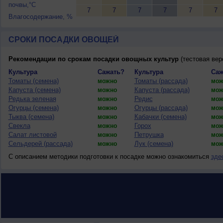
почвы,°C
7
7
7
7
7
7
Влагосодержание, %
СРОКИ ПОСАДКИ ОВОЩЕЙ
Рекомендации по срокам посадки овощных культур
(тестовая вер
Культура
Сажать?
Культура
Саж
Томаты (семена)
Томаты (рассада)
можно
мож
Капуста (семена)
Капуста (рассада)
можно
мож
Редька зеленая
Редис
можно
мож
Огурцы (семена)
Огурцы (рассада)
можно
мож
Тыква (семена)
Кабачки (семена)
можно
мож
Свекла
Горох
можно
мож
Салат листовой
Петрушка
можно
мож
Сельдерей (рассада)
Лук (семена)
можно
мож
С описанием методики подготовки к посадке можно ознакомиться
зде