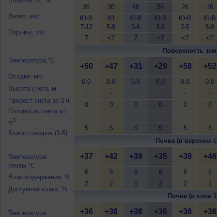
Влажность, %
36
30
46
56
26
16
Ветер, м/с
Ю-В
Ю
Ю-В
Ю-В
Ю-В
Ю-В
7-12
5-9
3-6
3-6
2-5
5-9
Порывы, м/с
7
<7
7
<7
<7
<7
Поверхность зем
Температура,°C
+50
+47
+31
+29
+58
+52
Осадки, мм
0.0
0.0
0.0
0.0
0.0
0.0
Высота снега, м
-
-
-
-
-
-
Прирост снега за 3 ч.
0
0
0
0
0
0
Плотность снега кг/
-
-
-
-
-
-
3
м
5
5
5
5
5
5
Класс пожаров (1-5)
Почва (в верхнем с
+37
+42
+39
+35
+38
+46
Температура
почвы,°C
6
6
5
6
6
5
Влагосодержание, %
2
2
1
2
2
1
Доступная влага, %
Почва (в слое 1
+36
+36
+36
+36
+36
+36
Температура