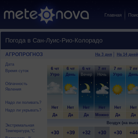
Главная
Пои
Погода в Сан-Луис-Рио-Колорадо
АГРОПРОГНОЗ
На 3 дня
На 14 дней
Дата
6 чт
6 чт
6 чт
7 пт
7 пт
7 пт
Время суток
Утро
День
Вечер
Ночь
Утро
Ден
Облачность
Явления
Надо ли поливать?
Нет
Нет
Нет
Нет
Нет
Нет
Надо ли укрывать?
Да
Да
Да
Можно
Да
Да
Воздух (на выс
Экстремальная
Температура,°C
+30
+39
+32
+30
+30
+44