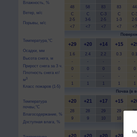
Влажность, %
48
58
83
83
44
Ветер, м/с
С
С
С-З
С
С-
2-5
3-6
2-5
1-3
2-
Порывы, м/с
<7
<7
<7
<7
<7
Поверхн
Температура,°C
+29
+20
+14
+15
+2
Осадки, мм
1.6
2.4
2.2
0.3
0.
Высота снега, м
-
-
-
-
-
Прирост снега за 3 ч.
0
0
0
0
0
Плотность снега кг/
-
-
-
-
-
3
м
1
1
1
1
1
Класс пожаров (1-5)
Почва (в в
+20
+21
+17
+15
+2
Температура
почвы,°C
28
28
29
29
28
Влагосодержание, %
9
9
10
10
9
Доступная влага, %
Почва 
Мы
+20
+20
+20
+20
+1
Температура