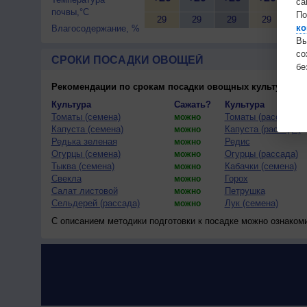
са
почвы,°C
По
29
29
29
29
29
ко
Влагосодержание, %
Вы
с
СРОКИ ПОСАДКИ ОВОЩЕЙ
бе
Рекомендации по срокам посадки овощных культур
(тес
Культура
Сажать?
Культура
Томаты (семена)
Томаты (рассада)
можно
Капуста (семена)
Капуста (рассада)
можно
Редька зеленая
Редис
можно
Огурцы (семена)
Огурцы (рассада)
можно
Тыква (семена)
Кабачки (семена)
можно
Свекла
Горох
можно
Салат листовой
Петрушка
можно
Сельдерей (рассада)
Лук (семена)
можно
С описанием методики подготовки к посадке можно ознаком