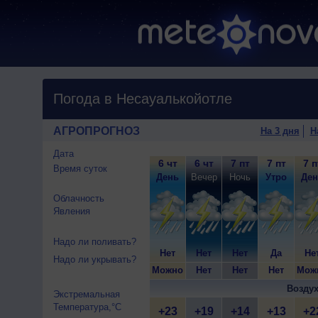
Погода в Несауалькойотле
АГРОПРОГНОЗ
На 3 дня
Н
Дата
6 чт
6 чт
7 пт
7 пт
7 п
Время суток
День
Вечер
Ночь
Утро
Ден
Облачность
Явления
Надо ли поливать?
Нет
Нет
Нет
Да
Не
Надо ли укрывать?
Можно
Нет
Нет
Нет
Мож
Воздух
Экстремальная
Температура,°C
+23
+19
+14
+13
+2