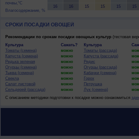
почвы,°C
16
16
15
15
15
15
Влагосодержание, %
СРОКИ ПОСАДКИ ОВОЩЕЙ
Рекомендации по срокам посадки овощных культур
(тестовая вер
Культура
Сажать?
Культура
Саж
Томаты (семена)
Томаты (рассада)
можно
мож
Капуста (семена)
Капуста (рассада)
можно
мож
Редька зеленая
Редис
можно
мож
Огурцы (семена)
Огурцы (рассада)
можно
мож
Тыква (семена)
Кабачки (семена)
можно
мож
Свекла
Горох
можно
мож
Салат листовой
Петрушка
можно
мож
Сельдерей (рассада)
Лук (семена)
можно
мож
С описанием методики подготовки к посадке можно ознакомиться
зде