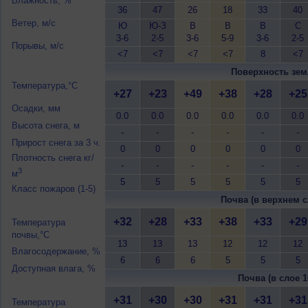
Влажность, %
36
47
26
18
33
40
Ветер, м/с
Ю
Ю-З
В
В
В
С
3-6
2-5
3-6
5-9
3-6
2-5
Порывы, м/с
<7
<7
<7
<7
8
<7
Поверхность зем
Температура,°C
+27
+23
+49
+38
+28
+25
Осадки, мм
0.0
0.0
0.0
0.0
0.0
0.0
Высота снега, м
-
-
-
-
-
-
Прирост снега за 3 ч.
0
0
0
0
0
0
Плотность снега кг/
-
-
-
-
-
-
3
м
5
5
5
5
5
5
Класс пожаров (1-5)
Почва (в верхнем с
+32
+28
+33
+38
+33
+29
Температура
почвы,°C
13
13
13
12
12
12
Влагосодержание, %
6
6
6
5
5
5
Доступная влага, %
Почва (в слое 1
+31
+30
+30
+31
+31
+31
Температура