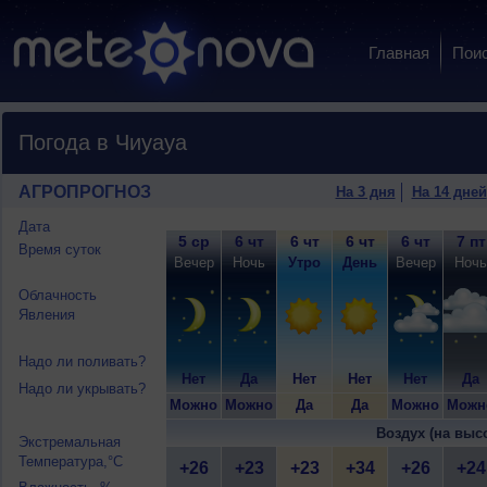
Главная
Пои
Погода в Чиуауа
АГРОПРОГНОЗ
На 3 дня
На 14 дней
Дата
5 ср
6 чт
6 чт
6 чт
6 чт
7 пт
Время суток
Вечер
Ночь
Утро
День
Вечер
Ночь
Облачность
Явления
Надо ли поливать?
Нет
Да
Нет
Нет
Нет
Да
Надо ли укрывать?
Можно
Можно
Да
Да
Можно
Можн
Воздух (на выс
Экстремальная
Температура,°C
+26
+23
+23
+34
+26
+24