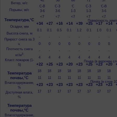
42
36
60
71
37
Ветер, м/с
С-В
С-З
С
С-З
С-В
Порывы, м/с
3-6
3-6
1-3
1-3
3-6
<7
<7
<7
<7
<7
Температура,°C
Поверхность земл
+34
+27
+16
+14
+39
+25
+17
+14
Осадки, мм
0.1
0.1
0.5
0.1
1.2
0.1
1.0
0.1
Высота снега, м
-
-
-
-
-
-
-
-
Прирост снега за 3
0
0
0
0
0
0
0
0
ч.
Плотность снега
-
-
-
-
-
-
-
-
3
кг/м
4
4
4
4
4
4
4
4
Класс пожаров (1-
Почва (в верхнем сл
+22
+25
+23
+20
+23
+25
+23
+20
5)
18
18
18
18
18
18
18
18
Температура
почвы,°C
11
11
11
11
11
11
11
11
Почва (в слое 1
Влагосодержание,
+23
+23
+23
+23
+23
+23
+23
+23
%
17
17
17
17
17
17
17
17
Доступная влага,
%
Температура
почвы,°C
Влагосодержание,