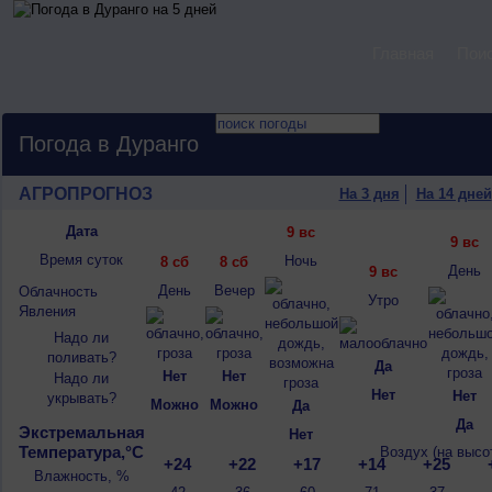
Главная
Пои
Погода в Дуранго
АГРОПРОГНОЗ
На 3 дня
На 14 дней
Дата
9 вс
9 вс
Время суток
Ночь
8 сб
8 сб
День
9 вс
День
Вечер
Облачность
Утро
Явления
Надо ли
поливать?
Да
Нет
Нет
Надо ли
Нет
Нет
укрывать?
Можно
Можно
Да
Да
Экстремальная
Нет
Температура,°C
Воздух (на высо
+24
+22
+17
+14
+25
Влажность, %