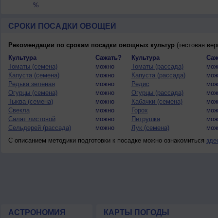
%
СРОКИ ПОСАДКИ ОВОЩЕЙ
Рекомендации по срокам посадки овощных культур
(тестовая вер
Культура
Сажать?
Культура
Саж
Томаты (семена)
можно
Томаты (рассада)
мож
Капуста (семена)
можно
Капуста (рассада)
мож
Редька зеленая
можно
Редис
мож
Огурцы (семена)
можно
Огурцы (рассада)
мож
Тыква (семена)
можно
Кабачки (семена)
мож
Свекла
можно
Горох
мож
Салат листовой
можно
Петрушка
мож
Сельдерей (рассада)
можно
Лук (семена)
мож
С описанием методики подготовки к посадке можно ознакомиться
зде
АСТРОНОМИЯ
КАРТЫ ПОГОДЫ