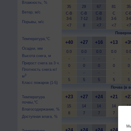
Влажность, %
35
29
67
81
35
Ветер, м/с
С-В
С-В
С-В
С
С-
3-6
7-12
3-6
3-6
3-
Порывы, м/с
<7
8
<7
<7
<7
Поверхн
Температура,°C
+40
+27
+16
+13
+3
Осадки, мм
0.0
0.0
0.0
0.0
0.
Высота снега, м
-
-
-
-
-
Прирост снега за 3 ч.
0
0
0
0
0
Плотность снега кг/
-
-
-
-
-
3
м
5
5
5
5
5
Класс пожаров (1-5)
Почва (в в
+23
+27
+24
+21
+2
Температура
почвы,°C
15
14
14
14
14
Влагосодержание, %
8
7
7
7
7
Доступная влага, %
Почва 
Мы
+24
+24
+24
+24
+2
Температура