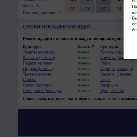
са
почвы,°C
По
14
14
14
14
13
ко
Влагосодержание, %
Вы
с
СРОКИ ПОСАДКИ ОВОЩЕЙ
бе
Рекомендации по срокам посадки овощных культур
(тес
Культура
Сажать?
Культура
Томаты (семена)
Томаты (рассада)
можно
Капуста (семена)
Капуста (рассада)
можно
Редька зеленая
Редис
можно
Огурцы (семена)
Огурцы (рассада)
можно
Тыква (семена)
Кабачки (семена)
можно
Свекла
Горох
можно
Салат листовой
Петрушка
можно
Сельдерей (рассада)
Лук (семена)
можно
С описанием методики подготовки к посадке можно ознаком