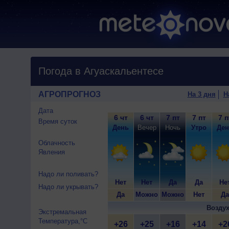
Погода в Агуаскальентесе
АГРОПРОГНОЗ
На 3 дня
Н
Дата
6 чт
6 чт
7 пт
7 пт
7 п
Время суток
День
Вечер
Ночь
Утро
Ден
Облачность
Явления
Надо ли поливать?
Нет
Нет
Да
Да
Не
Надо ли укрывать?
Да
Можно
Можно
Нет
Да
Воздух
Экстремальная
Температура,°C
+26
+25
+16
+14
+2