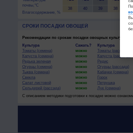
са
почвы,°C
По
38
40
39
38
37
ко
Влагосодержание, %
Вы
с
СРОКИ ПОСАДКИ ОВОЩЕЙ
бе
Рекомендации по срокам посадки овощных культур
(тес
Культура
Сажать?
Культура
Томаты (семена)
Томаты (рассада)
можно
Капуста (семена)
Капуста (рассада)
можно
Редька зеленая
Редис
можно
Огурцы (семена)
Огурцы (рассада)
можно
Тыква (семена)
Кабачки (семена)
можно
Свекла
Горох
можно
Салат листовой
Петрушка
можно
Сельдерей (рассада)
Лук (семена)
можно
С описанием методики подготовки к посадке можно ознаком