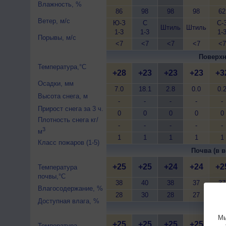
Влажность, %
86
98
98
98
62
Ветер, м/с
Ю-З
С
С-
Штиль
Штиль
1-3
1-3
1-
Порывы, м/с
<7
<7
<7
<7
<7
Поверхн
Температура,°C
+28
+23
+23
+23
+3
Осадки, мм
7.0
18.1
2.8
0.0
0.
Высота снега, м
-
-
-
-
-
Прирост снега за 3 ч.
0
0
0
0
0
Плотность снега кг/
-
-
-
-
-
3
м
1
1
1
1
1
Класс пожаров (1-5)
Почва (в в
+25
+25
+24
+24
+2
Температура
почвы,°C
38
40
38
37
37
Влагосодержание, %
28
30
28
27
27
Доступная влага, %
Почва 
Мы
+25
+25
+25
+25
+2
Температура