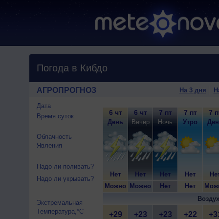
Погода в Кибдо
АГРОПРОГНОЗ
На 3 дня
Н
Дата
6 чт
6 чт
7 пт
7 пт
7 п
Время суток
День
Вечер
Ночь
Утро
Ден
Облачность
Явления
Надо ли поливать?
Нет
Нет
Нет
Нет
Не
Надо ли укрывать?
Можно
Можно
Нет
Нет
Мож
Воздух
Экстремальная
Температура,°C
+29
+23
+23
+22
+3