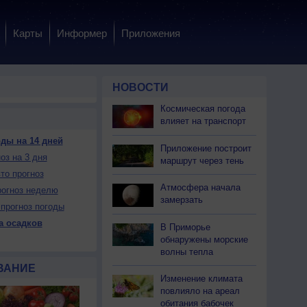
Карты
Информер
Приложения
НОВОСТИ
Космическая погода
влияет на транспорт
ды на 14 дней
Приложение построит
оз на 3 дня
 вс
10 пн
10 пн
10 пн
10 пн
11 вт
11 вт
11 вт
11 вт
маршрут через тень
чер
Ночь
Утро
День
Вечер
Ночь
Утро
День
Вечер
то прогноз
Атмосфера начала
огноз неделю
замерзать
прогноз погоды
а осадков
В Приморье
обнаружены морские
ет
Нет
Нет
Нет
Нет
Нет
Нет
Нет
Нет
волны тепла
жно
Нет
Нет
Можно
Можно
Можно
Нет
Можно
Можно
ВАНИЕ
Изменение климата
повлияло на ареал
24
+23
+22
+33
+26
+24
+24
+34
+26
обитания бабочек