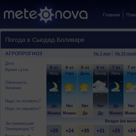
Главная
Пои
Погода в Сьюдад-Боливаре
АГРОПРОГНОЗ
На 3 дня
На 14 дней
Дата
6 чт
6 чт
6 чт
6 чт
7 пт
7 пт
Время суток
Ночь
Утро
День
Вечер
Ночь
Утро
Облачность
Явления
Надо ли поливать?
Да
Нет
Нет
Нет
Да
Нет
Надо ли укрывать?
Можно
Можно
Да
Да
Можно
Можн
Воздух (на выс
Экстремальная
Температура,°C
+25
+24
+35
+31
+25
+24