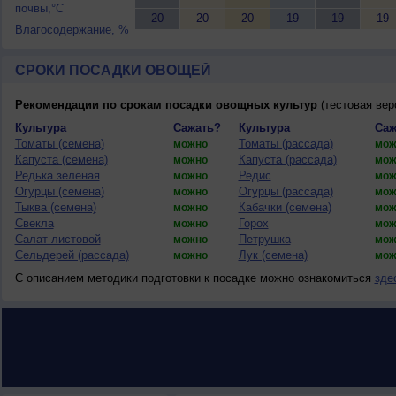
почвы,°C
20
20
20
19
19
19
Влагосодержание, %
СРОКИ ПОСАДКИ ОВОЩЕЙ
Рекомендации по срокам посадки овощных культур
(тестовая вер
Культура
Сажать?
Культура
Саж
Томаты (семена)
Томаты (рассада)
можно
мож
Капуста (семена)
Капуста (рассада)
можно
мож
Редька зеленая
Редис
можно
мож
Огурцы (семена)
Огурцы (рассада)
можно
мож
Тыква (семена)
Кабачки (семена)
можно
мож
Свекла
Горох
можно
мож
Салат листовой
Петрушка
можно
мож
Сельдерей (рассада)
Лук (семена)
можно
мож
С описанием методики подготовки к посадке можно ознакомиться
зде