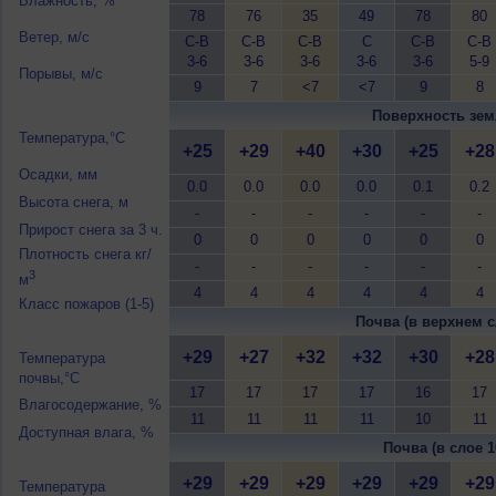
Влажность, %
78
76
35
49
78
80
Ветер, м/с
С-В
С-В
С-В
С
С-В
С-В
3-6
3-6
3-6
3-6
3-6
5-9
Порывы, м/с
9
7
<7
<7
9
8
Поверхность зем
Температура,°C
+25
+29
+40
+30
+25
+28
Осадки, мм
0.0
0.0
0.0
0.0
0.1
0.2
Высота снега, м
-
-
-
-
-
-
Прирост снега за 3 ч.
0
0
0
0
0
0
Плотность снега кг/
-
-
-
-
-
-
3
м
4
4
4
4
4
4
Класс пожаров (1-5)
Почва (в верхнем с
+29
+27
+32
+32
+30
+28
Температура
почвы,°C
17
17
17
17
16
17
Влагосодержание, %
11
11
11
11
10
11
Доступная влага, %
Почва (в слое 1
+29
+29
+29
+29
+29
+29
Температура