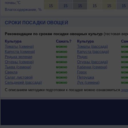
почвы,°C
15
15
15
15
15
15
Влагосодержание, %
СРОКИ ПОСАДКИ ОВОЩЕЙ
Рекомендации по срокам посадки овощных культур
(тестовая вер
Культура
Сажать?
Культура
Саж
Томаты (семена)
Томаты (рассада)
можно
мож
Капуста (семена)
Капуста (рассада)
можно
мож
Редька зеленая
Редис
можно
мож
Огурцы (семена)
Огурцы (рассада)
можно
мож
Тыква (семена)
Кабачки (семена)
можно
мож
Свекла
Горох
можно
мож
Салат листовой
Петрушка
можно
мож
Сельдерей (рассада)
Лук (семена)
можно
мож
С описанием методики подготовки к посадке можно ознакомиться
зде