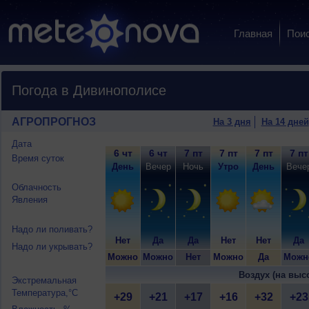
Главная
Пои
Погода в Дивинополисе
АГРОПРОГНОЗ
На 3 дня
На 14 дней
Дата
6 чт
6 чт
7 пт
7 пт
7 пт
7 пт
Время суток
День
Вечер
Ночь
Утро
День
Вече
Облачность
Явления
Надо ли поливать?
Нет
Да
Да
Нет
Нет
Да
Надо ли укрывать?
Можно
Можно
Нет
Можно
Да
Можн
Воздух (на выс
Экстремальная
Температура,°C
+29
+21
+17
+16
+32
+23