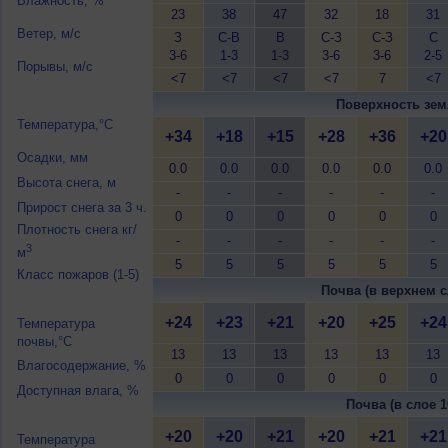
Влажность, %
23
38
47
32
18
31
Ветер, м/с
З
С-В
В
С-З
С-З
С
3-6
1-3
1-3
3-6
3-6
2-5
Порывы, м/с
<7
<7
<7
<7
7
<7
Поверхность зем
Температура,°C
+34
+18
+15
+28
+36
+20
Осадки, мм
0.0
0.0
0.0
0.0
0.0
0.0
Высота снега, м
-
-
-
-
-
-
Прирост снега за 3 ч.
0
0
0
0
0
0
Плотность снега кг/
-
-
-
-
-
-
3
м
5
5
5
5
5
5
Класс пожаров (1-5)
Почва (в верхнем с
+24
+23
+21
+20
+25
+24
Температура
почвы,°C
13
13
13
13
13
13
Влагосодержание, %
0
0
0
0
0
0
Доступная влага, %
Почва (в слое 1
+20
+20
+21
+20
+21
+21
Температура