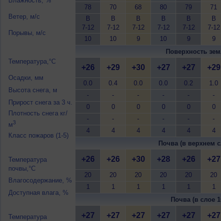
Влажность, %
78
70
68
80
79
71
Ветер, м/с
В
В
В
В
В
В
7-12
7-12
7-12
7-12
7-12
7-12
Порывы, м/с
10
10
9
10
9
9
Поверхность зем
Температура,°C
+26
+29
+30
+27
+27
+29
Осадки, мм
0.0
0.4
0.0
0.0
0.2
1.0
Высота снега, м
-
-
-
-
-
-
Прирост снега за 3 ч.
0
0
0
0
0
0
Плотность снега кг/
-
-
-
-
-
-
3
м
4
4
4
4
4
4
Класс пожаров (1-5)
Почва (в верхнем с
+26
+26
+30
+28
+26
+27
Температура
почвы,°C
20
20
20
20
20
20
Влагосодержание, %
1
1
1
1
1
1
Доступная влага, %
Почва (в слое 1
+27
+27
+27
+27
+27
+27
Температура