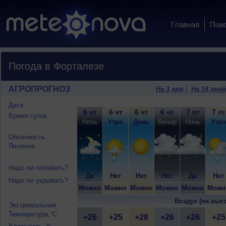
Главная
Пои
Погода в Форталезе
АГРОПРОГНОЗ
На 3 дня
На 14 дней
Дата
6 чт
6 чт
6 чт
6 чт
7 пт
7 пт
Время суток
Ночь
Утро
День
Вечер
Ночь
Утро
Облачность
Явления
Надо ли поливать?
Да
Нет
Нет
Нет
Да
Нет
Надо ли укрывать?
Можно
Можно
Можно
Можно
Можно
Можн
Воздух (на выс
Экстремальная
Температура,°C
+26
+25
+28
+26
+26
+25