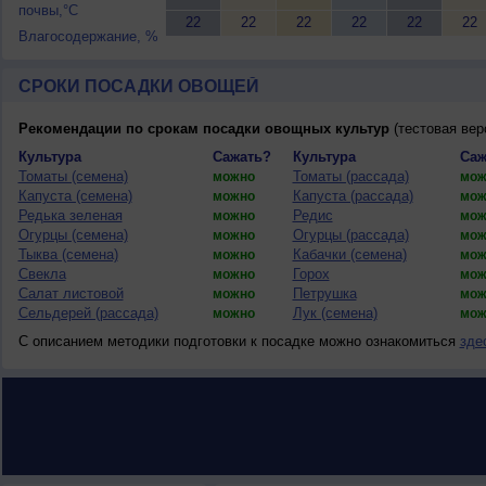
почвы,°C
22
22
22
22
22
22
Влагосодержание, %
СРОКИ ПОСАДКИ ОВОЩЕЙ
Рекомендации по срокам посадки овощных культур
(тестовая вер
Культура
Сажать?
Культура
Саж
Томаты (семена)
Томаты (рассада)
можно
мож
Капуста (семена)
Капуста (рассада)
можно
мож
Редька зеленая
Редис
можно
мож
Огурцы (семена)
Огурцы (рассада)
можно
мож
Тыква (семена)
Кабачки (семена)
можно
мож
Свекла
Горох
можно
мож
Салат листовой
Петрушка
можно
мож
Сельдерей (рассада)
Лук (семена)
можно
мож
С описанием методики подготовки к посадке можно ознакомиться
зде