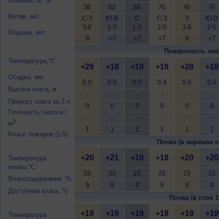
Влажность, %
38
62
59
70
45
76
Ветер, м/с
С-З
Ю-В
С
С-З
З
Ю-В
3-6
1-3
1-3
2-5
3-6
2-5
Порывы, м/с
8
<7
<7
<7
8
<7
Поверхность зем
Температура,°C
+29
+18
+19
+19
+28
+18
Осадки, мм
0.0
0.0
0.0
0.4
0.6
0.4
Высота снега, м
-
-
-
-
-
-
Прирост снега за 3 ч.
0
0
0
0
0
0
Плотность снега кг/
-
-
-
-
-
-
3
м
1
1
1
1
1
1
Класс пожаров (1-5)
Почва (в верхнем с
+20
+21
+19
+18
+20
+20
Температура
почвы,°C
23
23
23
23
23
23
Влагосодержание, %
9
9
9
9
9
9
Доступная влага, %
Почва (в слое 1
+19
+19
+19
+19
+19
+19
Температура