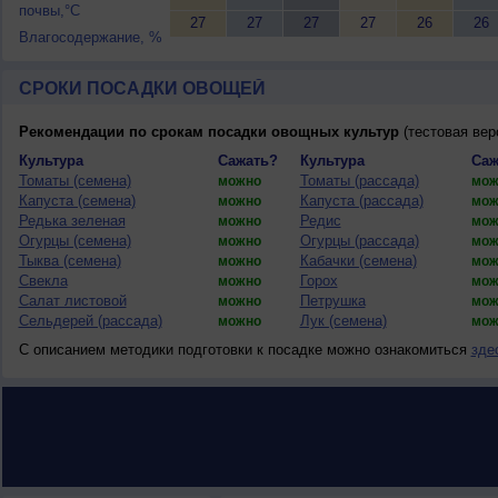
почвы,°C
27
27
27
27
26
26
Влагосодержание, %
СРОКИ ПОСАДКИ ОВОЩЕЙ
Рекомендации по срокам посадки овощных культур
(тестовая вер
Культура
Сажать?
Культура
Саж
Томаты (семена)
Томаты (рассада)
можно
мож
Капуста (семена)
Капуста (рассада)
можно
мож
Редька зеленая
Редис
можно
мож
Огурцы (семена)
Огурцы (рассада)
можно
мож
Тыква (семена)
Кабачки (семена)
можно
мож
Свекла
Горох
можно
мож
Салат листовой
Петрушка
можно
мож
Сельдерей (рассада)
Лук (семена)
можно
мож
С описанием методики подготовки к посадке можно ознакомиться
зде