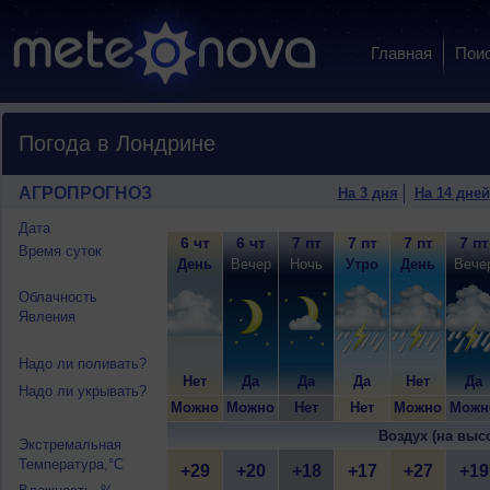
Главная
Пои
Погода в Лондрине
АГРОПРОГНОЗ
На 3 дня
На 14 дней
Дата
6 чт
6 чт
7 пт
7 пт
7 пт
7 пт
Время суток
День
Вечер
Ночь
Утро
День
Вече
Облачность
Явления
Надо ли поливать?
Нет
Да
Да
Да
Нет
Да
Надо ли укрывать?
Можно
Можно
Нет
Нет
Можно
Можн
Воздух (на выс
Экстремальная
Температура,°C
+29
+20
+18
+17
+27
+19