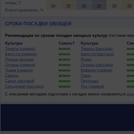
почвы,°C
20
20
20
20
20
20
Влагосодержание, %
СРОКИ ПОСАДКИ ОВОЩЕЙ
Рекомендации по срокам посадки овощных культур
(тестовая вер
Культура
Сажать?
Культура
Саж
Томаты (семена)
Томаты (рассада)
можно
мож
Капуста (семена)
Капуста (рассада)
можно
мож
Редька зеленая
Редис
можно
мож
Огурцы (семена)
Огурцы (рассада)
можно
мож
Тыква (семена)
Кабачки (семена)
можно
мож
Свекла
Горох
можно
мож
Салат листовой
Петрушка
можно
мож
Сельдерей (рассада)
Лук (семена)
можно
мож
С описанием методики подготовки к посадке можно ознакомиться
зде