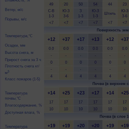
Влажность, %
49
20
50
54
44
23
Ветер, м/с
С-В
Ю-З
З
Ю-З
Ю-З
Штиль
1-3
3-6
1-3
1-3
3-6
Порывы, м/с
<7
<7
<7
<7
<7
<7
Поверхность зем
Температура,°C
+12
+37
+17
+13
+12
+37
Осадки, мм
0.0
0.0
0.0
0.0
0.0
0.0
Высота снега, м
-
-
-
-
-
-
Прирост снега за 3 ч.
0
0
0
0
0
0
Плотность снега кг/
-
-
-
-
-
-
3
м
4
4
4
4
4
4
Класс пожаров (1-5)
Почва (в верхнем с
+14
+25
+23
+17
+14
+25
Температура
почвы,°C
17
17
17
17
17
17
Влагосодержание, %
10
10
10
10
10
10
Доступная влага, %
Почва (в слое 1
+19
+19
+20
+20
+19
+19
Температура