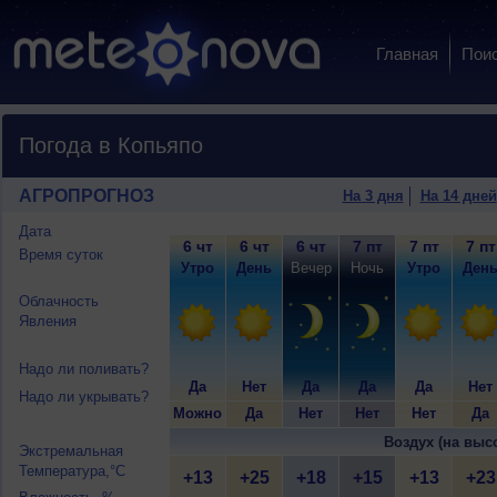
Главная
Пои
Погода в Копьяпо
АГРОПРОГНОЗ
На 3 дня
На 14 дней
Дата
6 чт
6 чт
6 чт
7 пт
7 пт
7 пт
Время суток
Утро
День
Вечер
Ночь
Утро
Ден
Облачность
Явления
Надо ли поливать?
Да
Нет
Да
Да
Да
Нет
Надо ли укрывать?
Можно
Да
Нет
Нет
Нет
Да
Воздух (на выс
Экстремальная
Температура,°C
+13
+25
+18
+15
+13
+23