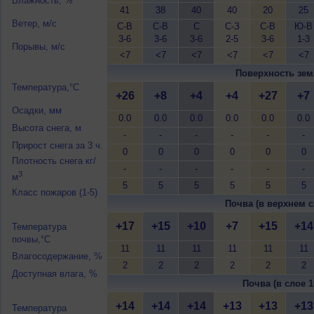
Влажность, %
41
38
40
40
20
25
Ветер, м/с
С-В
С-В
С
С-З
С-В
Ю-В
3-6
3-6
3-6
2-5
3-6
1-3
Порывы, м/с
<7
<7
<7
<7
<7
<7
Поверхность зем
Температура,°C
+26
+8
+4
+4
+27
+7
Осадки, мм
0.0
0.0
0.0
0.0
0.0
0.0
Высота снега, м
-
-
-
-
-
-
Прирост снега за 3 ч.
0
0
0
0
0
0
Плотность снега кг/
-
-
-
-
-
-
3
м
5
5
5
5
5
5
Класс пожаров (1-5)
Почва (в верхнем с
+17
+15
+10
+7
+15
+14
Температура
почвы,°C
11
11
11
11
11
11
Влагосодержание, %
2
2
2
2
2
2
Доступная влага, %
Почва (в слое 1
+14
+14
+14
+13
+13
+13
Температура