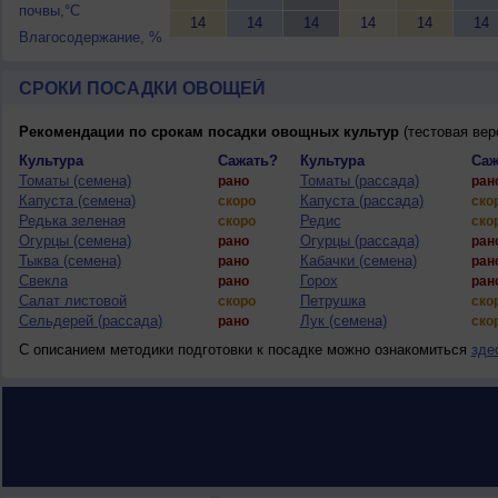
почвы,°C
14
14
14
14
14
14
Влагосодержание, %
СРОКИ ПОСАДКИ ОВОЩЕЙ
Рекомендации по срокам посадки овощных культур
(тестовая вер
Культура
Сажать?
Культура
Саж
Томаты (семена)
Томаты (рассада)
рано
ран
Капуста (семена)
Капуста (рассада)
скоро
ско
Редька зеленая
Редис
скоро
ско
Огурцы (семена)
Огурцы (рассада)
рано
ран
Тыква (семена)
Кабачки (семена)
рано
ран
Свекла
Горох
рано
ран
Салат листовой
Петрушка
скоро
ско
Сельдерей (рассада)
Лук (семена)
рано
ско
С описанием методики подготовки к посадке можно ознакомиться
зде