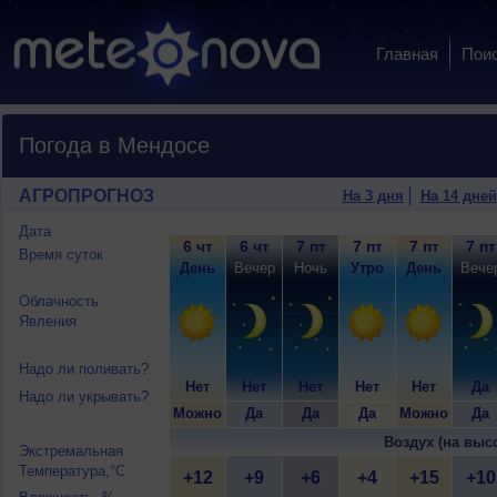
Главная
Пои
Погода в Мендосе
АГРОПРОГНОЗ
На 3 дня
На 14 дней
Дата
6 чт
6 чт
7 пт
7 пт
7 пт
7 пт
Время суток
День
Вечер
Ночь
Утро
День
Вече
Облачность
Явления
Надо ли поливать?
Нет
Нет
Нет
Нет
Нет
Да
Надо ли укрывать?
Можно
Да
Да
Да
Можно
Да
Воздух (на выс
Экстремальная
Температура,°C
+12
+9
+6
+4
+15
+10