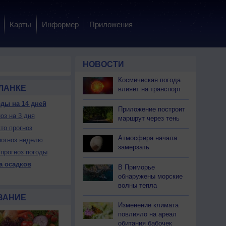
Карты
Информер
Приложения
НОВОСТИ
Космическая погода
ЛАНКЕ
влияет на транспорт
ды на 14 дней
Приложение построит
оз на 3 дня
 вс
10 пн
10 пн
10 пн
10 пн
11 вт
11 вт
11 вт
11 вт
маршрут через тень
чер
Ночь
Утро
День
Вечер
Ночь
Утро
День
Вечер
то прогноз
Атмосфера начала
огноз неделю
замерзать
прогноз погоды
а осадков
В Приморье
обнаружены морские
ет
Нет
Нет
Нет
Нет
Нет
Нет
Нет
Нет
волны тепла
Да
Да
Да
Да
Да
Да
Да
Да
Да
ВАНИЕ
Изменение климата
повлияло на ареал
+5
+2
+1
+9
+5
+4
+3
+11
+6
обитания бабочек