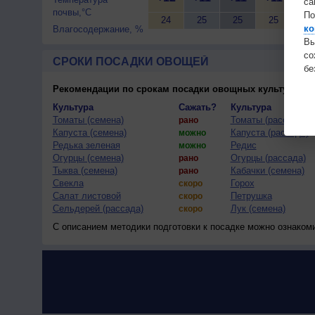
са
почвы,°C
По
24
25
25
25
25
ко
Влагосодержание, %
Вы
с
СРОКИ ПОСАДКИ ОВОЩЕЙ
бе
Рекомендации по срокам посадки овощных культур
(тес
Культура
Сажать?
Культура
Томаты (семена)
Томаты (рассада)
рано
Капуста (семена)
Капуста (рассада)
можно
Редька зеленая
Редис
можно
Огурцы (семена)
Огурцы (рассада)
рано
Тыква (семена)
Кабачки (семена)
рано
Свекла
Горох
скоро
Салат листовой
Петрушка
скоро
Сельдерей (рассада)
Лук (семена)
скоро
С описанием методики подготовки к посадке можно ознаком