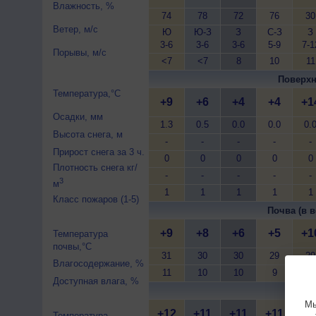
Влажность, %
74
78
72
76
30
Ветер, м/с
Ю
Ю-З
З
С-З
З
3-6
3-6
3-6
5-9
7-1
Порывы, м/с
<7
<7
8
10
11
Поверхн
Температура,°C
+9
+6
+4
+4
+1
Осадки, мм
1.3
0.5
0.0
0.0
0.
Высота снега, м
-
-
-
-
-
Прирост снега за 3 ч.
0
0
0
0
0
Плотность снега кг/
-
-
-
-
-
3
м
1
1
1
1
1
Класс пожаров (1-5)
Почва (в в
+9
+8
+6
+5
+1
Температура
почвы,°C
31
30
30
29
29
Влагосодержание, %
11
10
10
9
9
Доступная влага, %
Почва 
Мы
+12
+11
+11
+11
+1
Температура