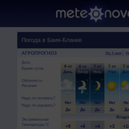
Погода в Баия-Бланке
АГРОПРОГНОЗ
На 3 дня
Н
Дата
6 чт
6 чт
7 пт
7 пт
7 п
Время суток
День
Вечер
Ночь
Утро
Ден
Облачность
Явления
Надо ли поливать?
Нет
Нет
Нет
Нет
Не
Надо ли укрывать?
Да
Да
Да
Да
Да
Воздух
Экстремальная
Температура,°C
+9
+6
+4
+3
+1