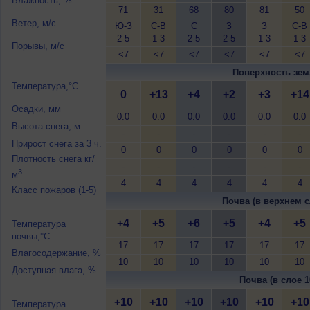
Влажность, %
71
31
68
80
81
50
Ветер, м/с
Ю-З
С-В
С
З
З
С-В
2-5
1-3
2-5
2-5
1-3
1-3
Порывы, м/с
<7
<7
<7
<7
<7
<7
Поверхность зем
Температура,°C
0
+13
+4
+2
+3
+14
Осадки, мм
0.0
0.0
0.0
0.0
0.0
0.0
Высота снега, м
-
-
-
-
-
-
Прирост снега за 3 ч.
0
0
0
0
0
0
Плотность снега кг/
-
-
-
-
-
-
3
м
4
4
4
4
4
4
Класс пожаров (1-5)
Почва (в верхнем с
+4
+5
+6
+5
+4
+5
Температура
почвы,°C
17
17
17
17
17
17
Влагосодержание, %
10
10
10
10
10
10
Доступная влага, %
Почва (в слое 1
+10
+10
+10
+10
+10
+10
Температура