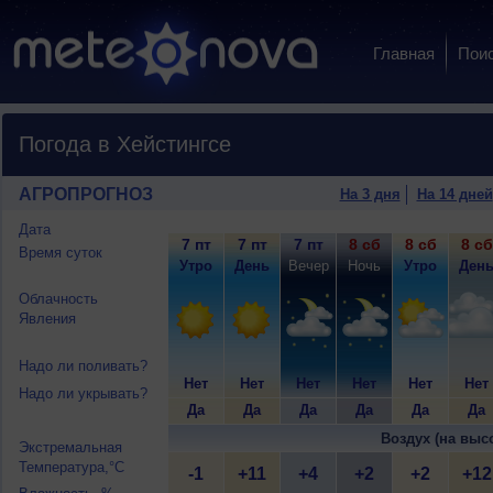
Главная
Пои
Погода в Хейстингсе
АГРОПРОГНОЗ
На 3 дня
На 14 дней
Дата
7 пт
7 пт
7 пт
8 сб
8 сб
8 сб
Время суток
Утро
День
Вечер
Ночь
Утро
Ден
Облачность
Явления
Надо ли поливать?
Нет
Нет
Нет
Нет
Нет
Нет
Надо ли укрывать?
Да
Да
Да
Да
Да
Да
Воздух (на выс
Экстремальная
Температура,°C
-1
+11
+4
+2
+2
+12