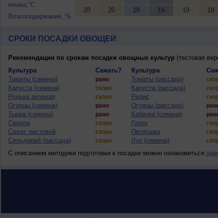
почвы,°C
20
20
19
19
19
19
Влагосодержание, %
СРОКИ ПОСАДКИ ОВОЩЕЙ
Рекомендации по срокам посадки овощных культур
(тестовая вер
Культура
Сажать?
Культура
Саж
Томаты (семена)
Томаты (рассада)
рано
ско
Капуста (семена)
Капуста (рассада)
скоро
ско
Редька зеленая
Редис
скоро
ско
Огурцы (семена)
Огурцы (рассада)
рано
ран
Тыква (семена)
Кабачки (семена)
рано
ран
Свекла
Горох
скоро
ско
Салат листовой
Петрушка
скоро
ско
Сельдерей (рассада)
Лук (семена)
скоро
ско
С описанием методики подготовки к посадке можно ознакомиться
зде