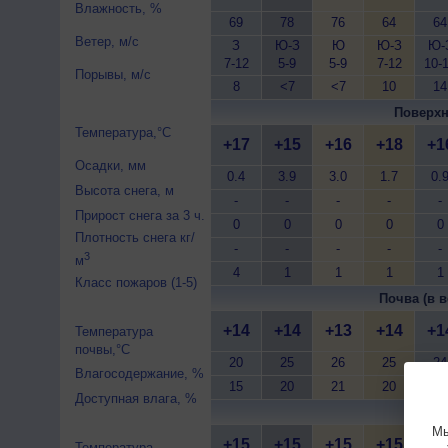
Влажность, %
69
78
76
64
64
Ветер, м/с
З
Ю-З
Ю
Ю-З
Ю-
7-12
5-9
5-9
7-12
10-
Порывы, м/с
8
<7
<7
10
14
Поверхн
Температура,°C
+17
+15
+16
+18
+1
Осадки, мм
0.4
3.9
3.0
1.7
0.
Высота снега, м
-
-
-
-
-
Прирост снега за 3 ч.
0
0
0
0
0
Плотность снега кг/
-
-
-
-
-
3
м
4
1
1
1
1
Класс пожаров (1-5)
Почва (в в
+14
+14
+13
+14
+1
Температура
почвы,°C
20
25
26
25
24
Влагосодержание, %
15
20
21
20
19
Доступная влага, %
Почва 
Мы
+15
+15
+15
+15
+1
Температура