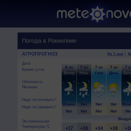
Погода в Рокингеме
АГРОПРОГНОЗ
На 3 дня
Н
Дата
6 чт
7 пт
7 пт
7 пт
7 п
Время суток
Вечер
Ночь
Утро
День
Веч
Облачность
Явления
Надо ли поливать?
Можно
Нет
Нет
Нет
Мож
Надо ли укрывать?
Нет
Нет
Нет
Нет
Не
Воздух
Экстремальная
Температура,°C
+17
+16
+14
+16
+1