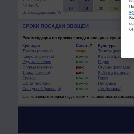
са
почвы,°C
По
19
19
20
20
21
ко
Влагосодержание, %
Вы
с
СРОКИ ПОСАДКИ ОВОЩЕЙ
бе
Рекомендации по срокам посадки овощных культур
(тес
Культура
Сажать?
Культура
Томаты (семена)
Томаты (рассада)
скоро
Капуста (семена)
Капуста (рассада)
можно
Редька зеленая
Редис
можно
Огурцы (семена)
Огурцы (рассада)
рано
Тыква (семена)
Кабачки (семена)
рано
Свекла
Горох
можно
Салат листовой
Петрушка
можно
Сельдерей (рассада)
Лук (семена)
можно
С описанием методики подготовки к посадке можно ознаком