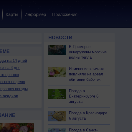
Карты
Информер
Приложения
НОВОСТИ
В Приморье
ГЕМЕ
обнаружены морские
волны тепла
ды на 14 дней
оз на 3 дня
 пн
10 пн
10 пн
10 пн
11 вт
11 вт
11 вт
11 вт
12 ср
Изменение климата
очь
Утро
День
Вечер
Ночь
Утро
День
Вечер
Ночь
повлияло на ареал
то прогноз
обитания бабочек
огноз неделю
прогноз погоды
Погода в
а осадков
Екатеринбурге 6
августа
ет
Нет
Нет
Нет
Нет
Нет
Можно
Можно
Можно
ет
Нет
Нет
Можно
Можно
Можно
Можно
Нет
Нет
Погода в Краснодаре
ВАНИЕ
6 августа
15
+15
+17
+11
+9
+10
+15
+13
+13
Погода в Санкт-