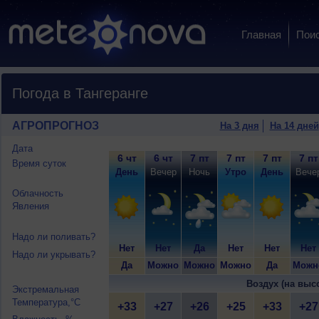
Главная
Пои
Погода в Тангеранге
АГРОПРОГНОЗ
На 3 дня
На 14 дней
Дата
6 чт
6 чт
7 пт
7 пт
7 пт
7 пт
Время суток
День
Вечер
Ночь
Утро
День
Вече
Облачность
Явления
Надо ли поливать?
Нет
Нет
Да
Нет
Нет
Нет
Надо ли укрывать?
Да
Можно
Можно
Можно
Да
Можн
Воздух (на выс
Экстремальная
Температура,°C
+33
+27
+26
+25
+33
+27