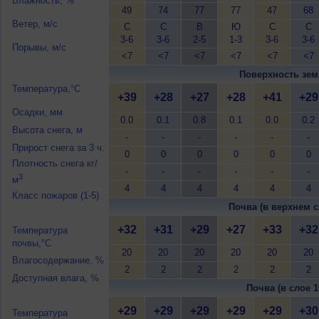
Влажность, %
49
74
77
77
47
68
Ветер, м/с
С
С
В
Ю
С
С
3-6
3-6
2-5
1-3
3-6
3-6
Порывы, м/с
<7
<7
<7
<7
<7
<7
Поверхность зем
Температура,°C
+39
+28
+27
+28
+41
+29
Осадки, мм
0.0
0.1
0.8
0.1
0.0
0.2
Высота снега, м
-
-
-
-
-
-
Прирост снега за 3 ч.
0
0
0
0
0
0
Плотность снега кг/
-
-
-
-
-
-
3
м
4
4
4
4
4
4
Класс пожаров (1-5)
Почва (в верхнем с
+32
+31
+29
+27
+33
+32
Температура
почвы,°C
20
20
20
20
20
20
Влагосодержание, %
2
2
2
2
2
2
Доступная влага, %
Почва (в слое 1
+29
+29
+29
+29
+29
+30
Температура