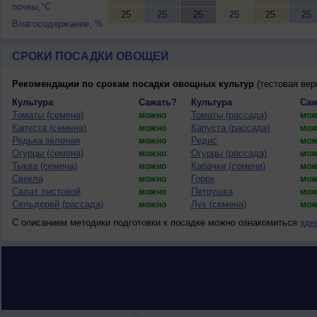
почвы,°C
25
25
25
25
25
25
Влагосодержание, %
СРОКИ ПОСАДКИ ОВОЩЕЙ
Рекомендации по срокам посадки овощных культур
(тестовая вер
Культура
Сажать?
Культура
Саж
Томаты (семена)
Томаты (рассада)
можно
мож
Капуста (семена)
Капуста (рассада)
можно
мож
Редька зеленая
Редис
можно
мож
Огурцы (семена)
Огурцы (рассада)
можно
мож
Тыква (семена)
Кабачки (семена)
можно
мож
Свекла
Горох
можно
мож
Салат листовой
Петрушка
можно
мож
Сельдерей (рассада)
Лук (семена)
можно
мож
С описанием методики подготовки к посадке можно ознакомиться
зде