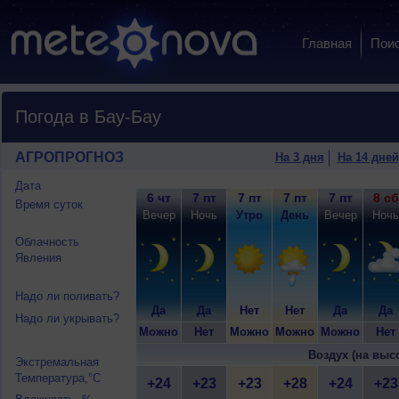
Главная
Пои
Погода в Бау-Бау
АГРОПРОГНОЗ
На 3 дня
На 14 дней
Дата
6 чт
7 пт
7 пт
7 пт
7 пт
8 сб
Время суток
Вечер
Ночь
Утро
День
Вечер
Ночь
Облачность
Явления
Надо ли поливать?
Да
Да
Нет
Нет
Да
Да
Надо ли укрывать?
Можно
Нет
Можно
Можно
Можно
Нет
Воздух (на выс
Экстремальная
Температура,°C
+24
+23
+23
+28
+24
+23