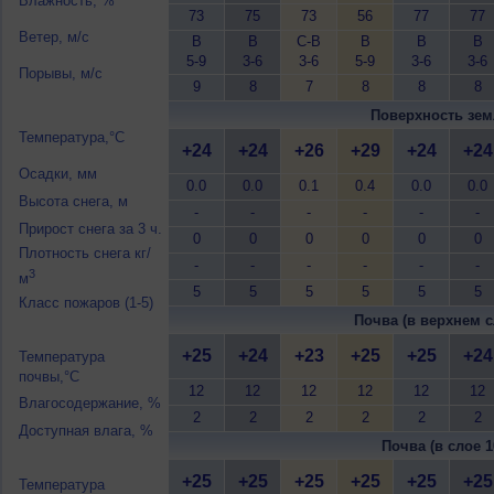
Влажность, %
73
75
73
56
77
77
Ветер, м/с
В
В
С-В
В
В
В
5-9
3-6
3-6
5-9
3-6
3-6
Порывы, м/с
9
8
7
8
8
8
Поверхность зем
Температура,°C
+24
+24
+26
+29
+24
+24
Осадки, мм
0.0
0.0
0.1
0.4
0.0
0.0
Высота снега, м
-
-
-
-
-
-
Прирост снега за 3 ч.
0
0
0
0
0
0
Плотность снега кг/
-
-
-
-
-
-
3
м
5
5
5
5
5
5
Класс пожаров (1-5)
Почва (в верхнем с
+25
+24
+23
+25
+25
+24
Температура
почвы,°C
12
12
12
12
12
12
Влагосодержание, %
2
2
2
2
2
2
Доступная влага, %
Почва (в слое 1
+25
+25
+25
+25
+25
+25
Температура