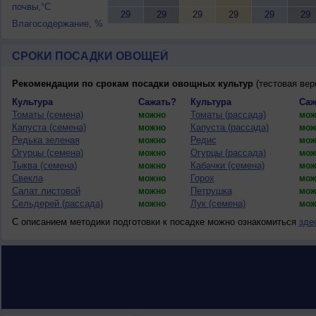
почвы,°C
29
29
29
29
29
29
Влагосодержание, %
СРОКИ ПОСАДКИ ОВОЩЕЙ
Рекомендации по срокам посадки овощных культур
(тестовая вер
Культура
Сажать?
Культура
Саж
Томаты (семена)
Томаты (рассада)
можно
мож
Капуста (семена)
Капуста (рассада)
можно
мож
Редька зеленая
Редис
можно
мож
Огурцы (семена)
Огурцы (рассада)
можно
мож
Тыква (семена)
Кабачки (семена)
можно
мож
Свекла
Горох
можно
мож
Салат листовой
Петрушка
можно
мож
Сельдерей (рассада)
Лук (семена)
можно
мож
С описанием методики подготовки к посадке можно ознакомиться
зде